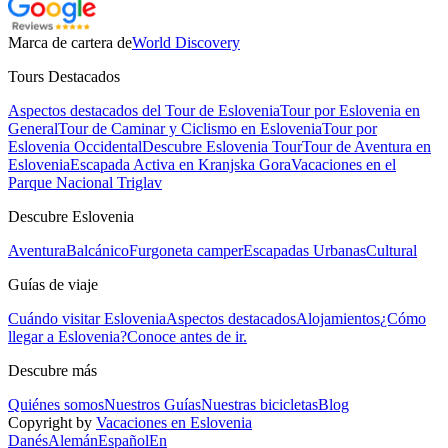
Marca de cartera de
World Discovery
Tours Destacados
Aspectos destacados del Tour de Eslovenia
Tour por Eslovenia en
General
Tour de Caminar y Ciclismo en Eslovenia
Tour por
Eslovenia Occidental
Descubre Eslovenia Tour
Tour de Aventura en
Eslovenia
Escapada Activa en Kranjska Gora
Vacaciones en el
Parque Nacional Triglav
Descubre Eslovenia
Aventura
Balcánico
Furgoneta camper
Escapadas Urbanas
Cultural
Guías de viaje
Cuándo visitar Eslovenia
Aspectos destacados
Alojamientos
¿Cómo
llegar a Eslovenia?
Conoce antes de ir.
Descubre más
Quiénes somos
Nuestros Guías
Nuestras bicicletas
Blog
Copyright by
Vacaciones en Eslovenia
Danés
Alemán
Español
En