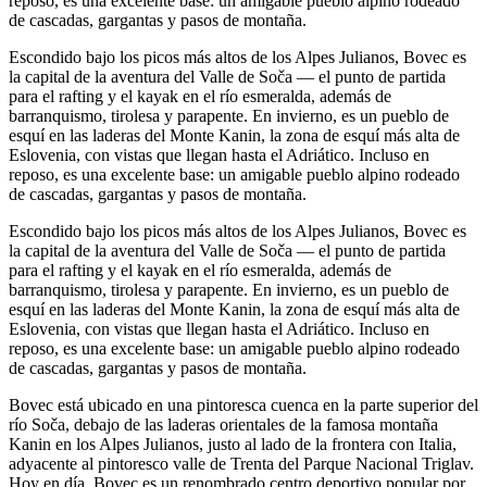
reposo, es una excelente base: un amigable pueblo alpino rodeado
de cascadas, gargantas y pasos de montaña.
Escondido bajo los picos más altos de los Alpes Julianos, Bovec es
la capital de la aventura del Valle de Soča — el punto de partida
para el rafting y el kayak en el río esmeralda, además de
barranquismo, tirolesa y parapente. En invierno, es un pueblo de
esquí en las laderas del Monte Kanin, la zona de esquí más alta de
Eslovenia, con vistas que llegan hasta el Adriático. Incluso en
reposo, es una excelente base: un amigable pueblo alpino rodeado
de cascadas, gargantas y pasos de montaña.
Escondido bajo los picos más altos de los Alpes Julianos, Bovec es
la capital de la aventura del Valle de Soča — el punto de partida
para el rafting y el kayak en el río esmeralda, además de
barranquismo, tirolesa y parapente. En invierno, es un pueblo de
esquí en las laderas del Monte Kanin, la zona de esquí más alta de
Eslovenia, con vistas que llegan hasta el Adriático. Incluso en
reposo, es una excelente base: un amigable pueblo alpino rodeado
de cascadas, gargantas y pasos de montaña.
Bovec está ubicado en una pintoresca cuenca en la parte superior del
río Soča, debajo de las laderas orientales de la famosa montaña
Kanin en los Alpes Julianos, justo al lado de la frontera con Italia,
adyacente al pintoresco valle de Trenta del Parque Nacional Triglav.
Hoy en día, Bovec es un renombrado centro deportivo popular por