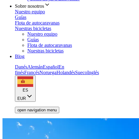
Sobre nosotros
Nuestro equipo
Guías
Flota de autocaravanas
Nuestras bicicletas
Nuestro equipo
Guías
Flota de autocaravanas
Nuestras bicicletas
Blog
Danés
Alemán
Español
En
finés
Francés
Noruega
Holandés
Sueco
Inglés
ES
EUR
open navigation menu