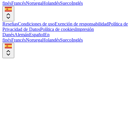
finés
Francés
Noruega
Holandés
Sueco
Inglés
Reseñas
Condiciones de uso
Exención de responsabilidad
Política de
Privacidad de Datos
Política de cookies
Impresión
Danés
Alemán
Español
En
finés
Francés
Noruega
Holandés
Sueco
Inglés