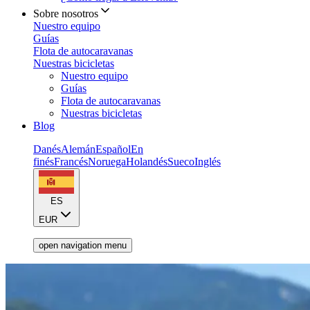
Sobre nosotros
Nuestro equipo
Guías
Flota de autocaravanas
Nuestras bicicletas
Nuestro equipo
Guías
Flota de autocaravanas
Nuestras bicicletas
Blog
Danés
Alemán
Español
En
finés
Francés
Noruega
Holandés
Sueco
Inglés
ES
EUR
open navigation menu