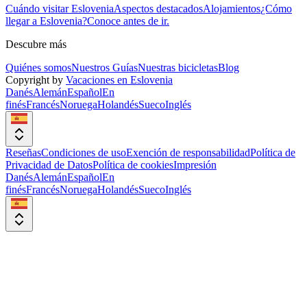
Cuándo visitar Eslovenia
Aspectos destacados
Alojamientos
¿Cómo
llegar a Eslovenia?
Conoce antes de ir.
Descubre más
Quiénes somos
Nuestros Guías
Nuestras bicicletas
Blog
Copyright by
Vacaciones en Eslovenia
Danés
Alemán
Español
En
finés
Francés
Noruega
Holandés
Sueco
Inglés
Reseñas
Condiciones de uso
Exención de responsabilidad
Política de
Privacidad de Datos
Política de cookies
Impresión
Danés
Alemán
Español
En
finés
Francés
Noruega
Holandés
Sueco
Inglés