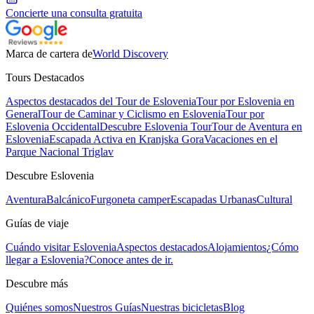
Concierte una consulta gratuita
Marca de cartera de
World Discovery
Tours Destacados
Aspectos destacados del Tour de Eslovenia
Tour por Eslovenia en
General
Tour de Caminar y Ciclismo en Eslovenia
Tour por
Eslovenia Occidental
Descubre Eslovenia Tour
Tour de Aventura en
Eslovenia
Escapada Activa en Kranjska Gora
Vacaciones en el
Parque Nacional Triglav
Descubre Eslovenia
Aventura
Balcánico
Furgoneta camper
Escapadas Urbanas
Cultural
Guías de viaje
Cuándo visitar Eslovenia
Aspectos destacados
Alojamientos
¿Cómo
llegar a Eslovenia?
Conoce antes de ir.
Descubre más
Quiénes somos
Nuestros Guías
Nuestras bicicletas
Blog