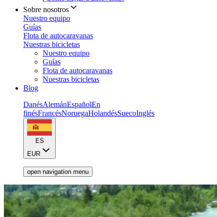
Sobre nosotros
Nuestro equipo
Guías
Flota de autocaravanas
Nuestras bicicletas
Nuestro equipo
Guías
Flota de autocaravanas
Nuestras bicicletas
Blog
Danés
Alemán
Español
En
finés
Francés
Noruega
Holandés
Sueco
Inglés
ES
EUR
open navigation menu