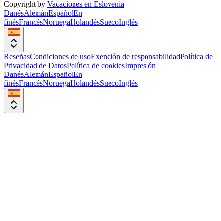
Copyright by
Vacaciones en Eslovenia
Danés
Alemán
Español
En
finés
Francés
Noruega
Holandés
Sueco
Inglés
Reseñas
Condiciones de uso
Exención de responsabilidad
Política de
Privacidad de Datos
Política de cookies
Impresión
Danés
Alemán
Español
En
finés
Francés
Noruega
Holandés
Sueco
Inglés