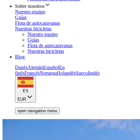
Sobre nosotros
Nuestro equipo
Guías
Flota de autocaravanas
Nuestras bicicletas
Nuestro equipo
Guías
Flota de autocaravanas
Nuestras bicicletas
Blog
Danés
Alemán
Español
En
finés
Francés
Noruega
Holandés
Sueco
Inglés
ES
EUR
open navigation menu