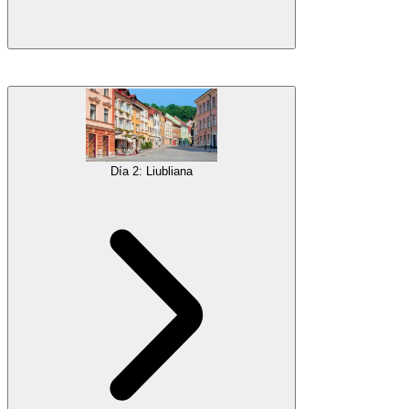
¡Bienvenido!
Sus vacaciones en Eslovenia comienzan después de que se registre
en un hotel en el encantador
centro de nuestra capital
. Tendrá todo
el día para usted, así que puede pasear y familiarizarse con el lugar.
Pero descanse bien, ¡porque tenemos una semana ocupada
Día 2: Liubliana
planeada!
Galería