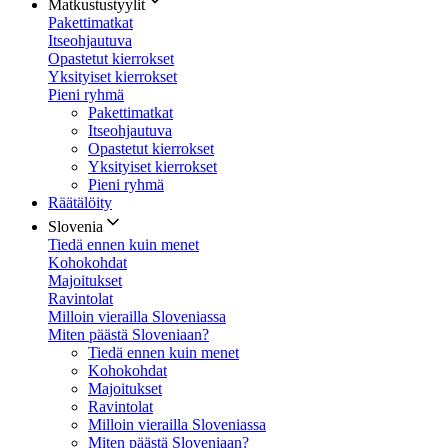
Matkustustyylit
Pakettimatkat
Itseohjautuva
Opastetut kierrokset
Yksityiset kierrokset
Pieni ryhmä
Pakettimatkat
Itseohjautuva
Opastetut kierrokset
Yksityiset kierrokset
Pieni ryhmä
Räätälöity
Slovenia
Tiedä ennen kuin menet
Kohokohdat
Majoitukset
Ravintolat
Milloin vierailla Sloveniassa
Miten päästä Sloveniaan?
Tiedä ennen kuin menet
Kohokohdat
Majoitukset
Ravintolat
Milloin vierailla Sloveniassa
Miten päästä Sloveniaan?