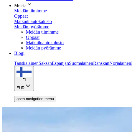
Meistä
Meidän tiimimme
Oppaat
Matkailuautokalusto
Meidän pyörämme
Meidän tiimimme
Oppaat
Matkailuautokalusto
Meidän pyörämme
Blogi
Tanskalainen
Saksan
Espanjan
Suomalainen
Ranskan
Norjalainen
FI
EUR
open navigation menu