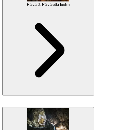
Päivä 3: Päiväretki luoliin
Galleria
Majoitus
Yöpyminen Portorožissa
Jätä ranta ja suuntaa sisämaahan
karstialueelle
, jossa vierailet
Postojna-luolassa
, Slovenian suosituimmassa nähtävyydessä.
Tutustu tähän uskomattomaan luolakompleksiin, jossa on
maanalainen junamatka, upeita luolamuodostelmia ja kiehtovia
tarinoita lohikäärmeistä, mikä tekee siitä vangitsevan kokemuksen