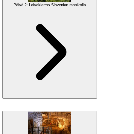
kauneimpaan keskiaikaiseen kaupunkiin pienellä niemellä, ja näe
Päivä 2: Laivakierros Slovenian rannikolla
kaikki sen tärkeimmät nähtävyydet, vaella pienillä värikkäillä
kaduilla ja opi sen historiasta ja legendoista. Nauti
vapaasta ajasta
kävelyllä tai uinnilla kaupungin rannalla ja totut Välimeren
elämänrytmiin.
Galleria
Nauti
4 tunnin panoraamalaivamatkasta
rannikolla, joka lähtee
Portorožista aamulla. Matka pysähtyy
Izolassa
pariksi tunniksi,
toisessa kauniissa rannikkokaupungissa, jossa voit tutustua, maistaa
paikallista ruokaa tai rentoutua rannalla. Täydellinen päivä koko
perheelle nauttia merestä ja kauniista maisemista!