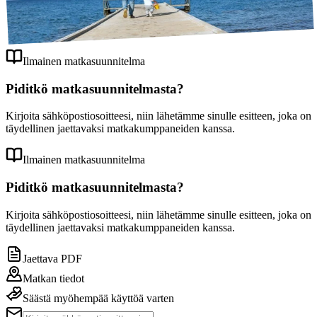
Slovenian perheloma meren rannalla
Ilmainen esite
Ilmainen matkasuunnitelma
Piditkö matkasuunnitelmasta?
Kirjoita sähköpostiosoitteesi, niin lähetämme sinulle esitteen, joka on
täydellinen jaettavaksi matkakumppaneiden kanssa.
Ilmainen matkasuunnitelma
Majoitus
Piditkö matkasuunnitelmasta?
Yöpyminen Portorožissa
Kirjoita sähköpostiosoitteesi, niin lähetämme sinulle esitteen, joka on
täydellinen jaettavaksi matkakumppaneiden kanssa.
Jaettava PDF
Matkan tiedot
Säästä myöhempää käyttöä varten