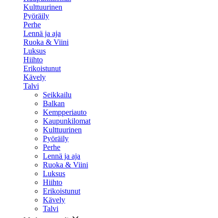
Kulttuurinen
Pyöräily
Perhe
Lennä ja aja
Ruoka & Viini
Luksus
Hiihto
Erikoistunut
Kävely
Talvi
Seikkailu
Balkan
Kempperiauto
Kaupunkilomat
Kulttuurinen
Pyöräily
Perhe
Lennä ja aja
Ruoka & Viini
Luksus
Hiihto
Erikoistunut
Kävely
Talvi