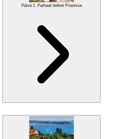
Päivä 1: Parhaat hetket Piranissa
Aloita lomasi Slovenian rannikolla. Asetu perheesi kanssa Slovenian
Rivieran suosituimpaan kaupunkiin,
Portorožiin
, jossa on lukuisia
kauppoja, ravintoloita ja aktiviteettivaihtoehtoja.
Kirjautumisen jälkeen suuntaa lähellä olevaan
Piraniin
,