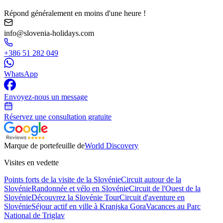
Répond généralement en moins d'une heure !
info@slovenia-holidays.com
+386 51 282 049
WhatsApp
Envoyez-nous un message
Réservez une consultation gratuite
Marque de portefeuille de
World Discovery
Visites en vedette
Points forts de la visite de la Slovénie
Circuit autour de la
Slovénie
Randonnée et vélo en Slovénie
Circuit de l'Ouest de la
Slovénie
Découvrez la Slovénie Tour
Circuit d'aventure en
Slovénie
Séjour actif en ville à Kranjska Gora
Vacances au Parc
National de Triglav