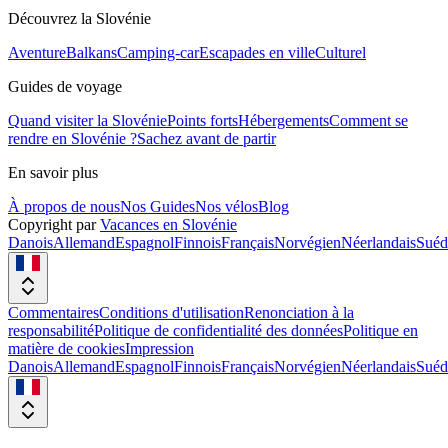
Découvrez la Slovénie
Aventure
Balkans
Camping-car
Escapades en ville
Culturel
Guides de voyage
Quand visiter la Slovénie
Points forts
Hébergements
Comment se
rendre en Slovénie ?
Sachez avant de partir
En savoir plus
À propos de nous
Nos Guides
Nos vélos
Blog
Copyright par
Vacances en Slovénie
Danois
Allemand
Espagnol
Finnois
Français
Norvégien
Néerlandais
Suéd
Commentaires
Conditions d'utilisation
Renonciation à la
responsabilité
Politique de confidentialité des données
Politique en
matière de cookies
Impression
Danois
Allemand
Espagnol
Finnois
Français
Norvégien
Néerlandais
Suéd