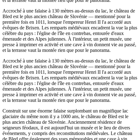
et la terrasse vaut la montée rien que pour le panorama.
Accroché à une falaise à 130 mètres au-dessus du lac, le château de
Bled est le plus ancien château de Slovénie — mentionné pour la
première fois en 1011, lorsque l'empereur Henri II l'a accordé aux
évêques de Brixen. Les remparts médiévaux encadrent la vue la plus
célèbre du pays : l'église de l'île en contrebas, entourée d'eaux
émeraude et des Alpes juliennes. À l'intérieur, un petit musée, une
presse à imprimer en activité et une cave à vin donnent vie au passé,
et la terrasse vaut la montée rien que pour le panorama.
Accroché à une falaise à 130 mètres au-dessus du lac, le château de
Bled est le plus ancien château de Slovénie — mentionné pour la
première fois en 1011, lorsque l'empereur Henri II l'a accordé aux
évêques de Brixen. Les remparts médiévaux encadrent la vue la plus
célèbre du pays : l'église de l'île en contrebas, entourée d'eaux
émeraude et des Alpes juliennes. À l'intérieur, un petit musée, une
presse à imprimer en activité et une cave à vin donnent vie au passé,
et la terrasse vaut la montée rien que pour le panorama.
Construit sur une énorme falaise surplombant un magnifique lac
glaciaire du même nom il y a 1000 ans, le château de Bled est le
plus ancien château de Slovénie. Anciennement résidence de
seigneurs féodaux, il est aujourd'hui un musée et le lieu de divers
événements, y compris des reconstitutions médiévales. Le château
de Bled offre également des vues mémorables et une cave à vin