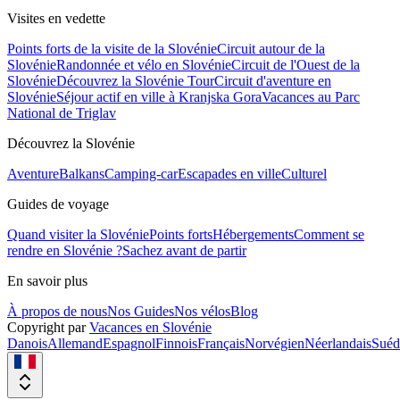
Visites en vedette
Points forts de la visite de la Slovénie
Circuit autour de la
Slovénie
Randonnée et vélo en Slovénie
Circuit de l'Ouest de la
Slovénie
Découvrez la Slovénie Tour
Circuit d'aventure en
Slovénie
Séjour actif en ville à Kranjska Gora
Vacances au Parc
National de Triglav
Découvrez la Slovénie
Aventure
Balkans
Camping-car
Escapades en ville
Culturel
Guides de voyage
Quand visiter la Slovénie
Points forts
Hébergements
Comment se
rendre en Slovénie ?
Sachez avant de partir
En savoir plus
À propos de nous
Nos Guides
Nos vélos
Blog
Copyright par
Vacances en Slovénie
Danois
Allemand
Espagnol
Finnois
Français
Norvégien
Néerlandais
Suéd