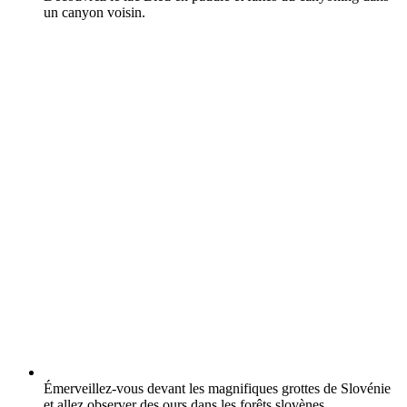
un canyon voisin.
Émerveillez-vous devant les magnifiques grottes de Slovénie
et allez observer des ours dans les forêts slovènes.