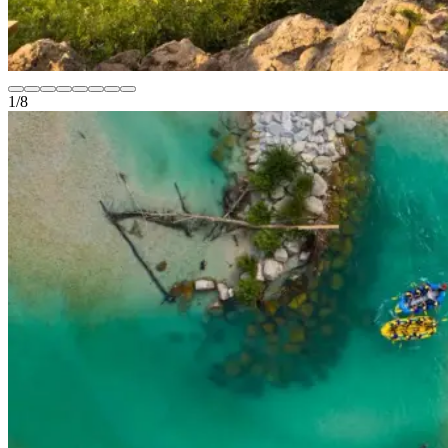
1
/
8