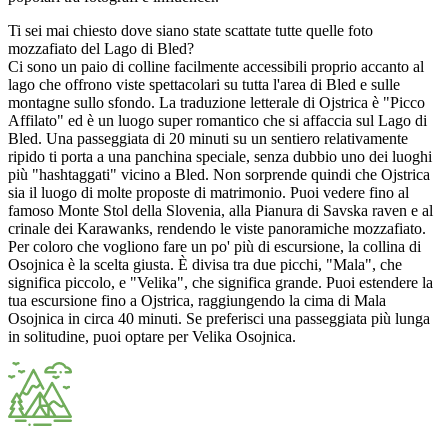
Ti sei mai chiesto dove siano state scattate tutte quelle foto
mozzafiato del Lago di Bled?
Ci sono un paio di colline facilmente accessibili proprio accanto al
lago che offrono viste spettacolari su tutta l'area di Bled e sulle
montagne sullo sfondo. La traduzione letterale di Ojstrica è "Picco
Affilato" ed è un luogo super romantico che si affaccia sul Lago di
Bled. Una passeggiata di 20 minuti su un sentiero relativamente
ripido ti porta a una panchina speciale, senza dubbio uno dei luoghi
più "hashtaggati" vicino a Bled. Non sorprende quindi che Ojstrica
sia il luogo di molte proposte di matrimonio. Puoi vedere fino al
famoso Monte Stol della Slovenia, alla Pianura di Savska raven e al
crinale dei Karawanks, rendendo le viste panoramiche mozzafiato.
Per coloro che vogliono fare un po' più di escursione, la collina di
Osojnica è la scelta giusta. È divisa tra due picchi, "Mala", che
significa piccolo, e "Velika", che significa grande. Puoi estendere la
tua escursione fino a Ojstrica, raggiungendo la cima di Mala
Osojnica in circa 40 minuti. Se preferisci una passeggiata più lunga
in solitudine, puoi optare per Velika Osojnica.