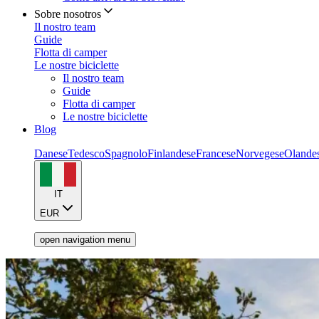
Sobre nosotros
Il nostro team
Guide
Flotta di camper
Le nostre biciclette
Il nostro team
Guide
Flotta di camper
Le nostre biciclette
Blog
Danese
Tedesco
Spagnolo
Finlandese
Francese
Norvegese
Olande
IT
EUR
open navigation menu