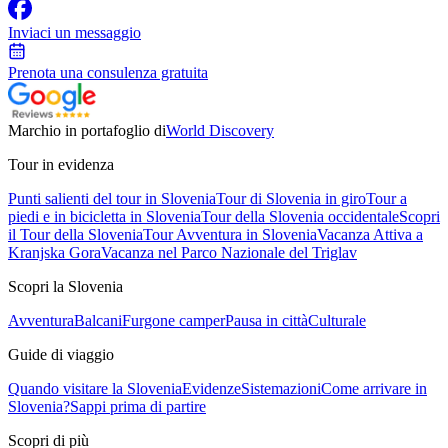
Inviaci un messaggio
Prenota una consulenza gratuita
Marchio in portafoglio di
World Discovery
Tour in evidenza
Punti salienti del tour in Slovenia
Tour di Slovenia in giro
Tour a
piedi e in bicicletta in Slovenia
Tour della Slovenia occidentale
Scopri
il Tour della Slovenia
Tour Avventura in Slovenia
Vacanza Attiva a
Kranjska Gora
Vacanza nel Parco Nazionale del Triglav
Scopri la Slovenia
Avventura
Balcani
Furgone camper
Pausa in città
Culturale
Guide di viaggio
Quando visitare la Slovenia
Evidenze
Sistemazioni
Come arrivare in
Slovenia?
Sappi prima di partire
Scopri di più