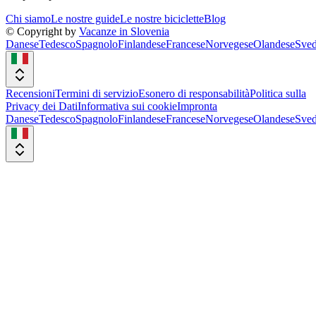
Chi siamo
Le nostre guide
Le nostre biciclette
Blog
© Copyright by
Vacanze in Slovenia
Danese
Tedesco
Spagnolo
Finlandese
Francese
Norvegese
Olandese
Sved
Recensioni
Termini di servizio
Esonero di responsabilità
Politica sulla
Privacy dei Dati
Informativa sui cookie
Impronta
Danese
Tedesco
Spagnolo
Finlandese
Francese
Norvegese
Olandese
Sved