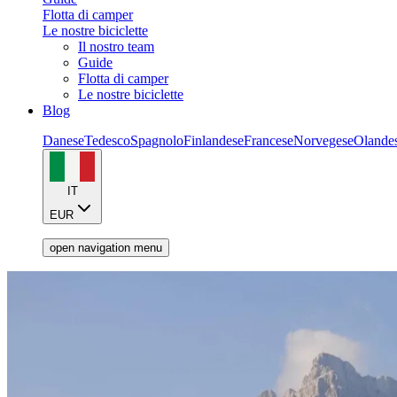
Flotta di camper
Le nostre biciclette
Il nostro team
Guide
Flotta di camper
Le nostre biciclette
Blog
Danese
Tedesco
Spagnolo
Finlandese
Francese
Norvegese
Olande
IT
EUR
open navigation menu