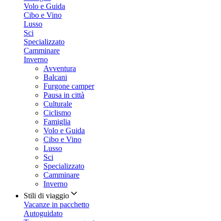
Volo e Guida
Cibo e Vino
Lusso
Sci
Specializzato
Camminare
Inverno
Avventura
Balcani
Furgone camper
Pausa in città
Culturale
Ciclismo
Famiglia
Volo e Guida
Cibo e Vino
Lusso
Sci
Specializzato
Camminare
Inverno
Stili di viaggio
Vacanze in pacchetto
Autoguidato