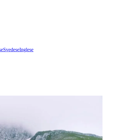
se
Svedese
Inglese