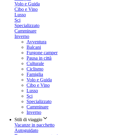
Volo e Guida
Cibo e Vino
Lusso
Sci
Specializzato
Camminare
Inverno
Avventura
Balcani
Furgone camper
Pausa in città
Culturale
Ciclismo
Famiglia
Volo e Guida
Cibo e Vino
Lusso
Sci
Specializzato
Camminare
Inverno
Stili di viaggio
Vacanze in pacchetto
Autoguidato