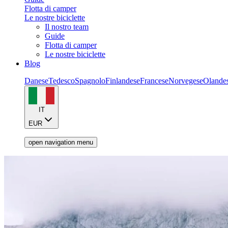
Flotta di camper
Le nostre biciclette
Il nostro team
Guide
Flotta di camper
Le nostre biciclette
Blog
Danese
Tedesco
Spagnolo
Finlandese
Francese
Norvegese
Olande
IT
EUR
open navigation menu