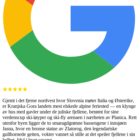
Gjemt i det fjerne nordvest hvor Slovenia møter Italia og Østerrike,
er Kranjska Gora landets mest elskede alpine feriested — en klynge
av hus med gavler under de juliske fjellene, berømt for sine
verdenscup ski-løyper og ski-fly arenaen i nærheten av Planica. Rett
utenfor byen ligger de to smaragdgrønne bassengene i innsjøen
Jasna, hvor en bronse statue av Zlatorog, den legendariske
gullhornede geiten, vokter vannet så stille at det speiler fjellene i sin
helhet. Idyl i hver sesong.