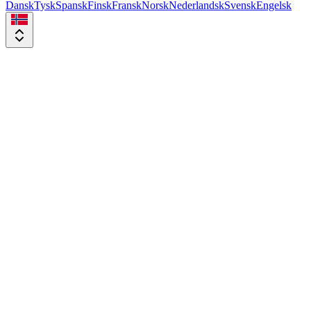
Dansk
Tysk
Spansk
Finsk
Fransk
Norsk
Nederlandsk
Svensk
Engelsk