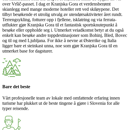
over Vršič-passet. I dag er Kranjska Gora et verdensberømt
skianlegg med mange moderne hoteller rett ved skiløypene. Det
tilbyr besøkende et utrolig utvalg av utendørsaktiviteter året rundt.
Terrengsykling, fotturer opp i fjellene, isklatring og via ferrata-
utflukter gjør Kranjska Gora til et fantastisk sportsknutepunkt å
besøke eller oppholde seg i. Utmerket veiadkomst betyr at du også
enkelt kan besøke andre toppdestinasjoner som Bohinj, Bled, Bovec
og til og med Ljubljana. For ikke å nevne at Østerrike og Italia
ligger bare et steinkast unna, noe som gjør Kranjska Gora til en
utmerket base for dagsturer.
Bare det beste
Vårt profesjonelle team av lokale med omfattende erfaring innen
turisme har plukket ut de beste tingene å gjøre i Slovenia for alle
typer reisende.