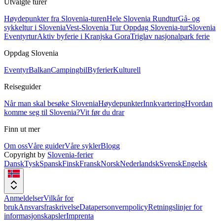
Utvalgte turer
Høydepunkter fra Slovenia-turen
Hele Slovenia Rundtur
Gå- og
sykkeltur i Slovenia
Vest-Slovenia Tur
Oppdag Slovenia-tur
Slovenia
Eventyrtur
Aktiv byferie i Kranjska Gora
Triglav nasjonalpark ferie
Oppdag Slovenia
Eventyr
Balkan
Campingbil
Byferier
Kulturell
Reiseguider
Når man skal besøke Slovenia
Høydepunkter
Innkvartering
Hvordan
komme seg til Slovenia?
Vit før du drar
Finn ut mer
Om oss
Våre guider
Våre sykler
Blogg
Copyright by
Slovenia-ferier
Dansk
Tysk
Spansk
Finsk
Fransk
Norsk
Nederlandsk
Svensk
Engelsk
Anmeldelser
Vilkår for
bruk
Ansvarsfraskrivelse
Datapersonvernpolicy
Retningslinjer for
informasjonskapsler
Imprenta