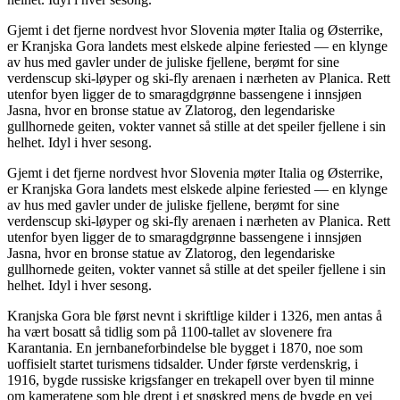
Gjemt i det fjerne nordvest hvor Slovenia møter Italia og Østerrike,
er Kranjska Gora landets mest elskede alpine feriested — en klynge
av hus med gavler under de juliske fjellene, berømt for sine
verdenscup ski-løyper og ski-fly arenaen i nærheten av Planica. Rett
utenfor byen ligger de to smaragdgrønne bassengene i innsjøen
Jasna, hvor en bronse statue av Zlatorog, den legendariske
gullhornede geiten, vokter vannet så stille at det speiler fjellene i sin
helhet. Idyl i hver sesong.
Gjemt i det fjerne nordvest hvor Slovenia møter Italia og Østerrike,
er Kranjska Gora landets mest elskede alpine feriested — en klynge
av hus med gavler under de juliske fjellene, berømt for sine
verdenscup ski-løyper og ski-fly arenaen i nærheten av Planica. Rett
utenfor byen ligger de to smaragdgrønne bassengene i innsjøen
Jasna, hvor en bronse statue av Zlatorog, den legendariske
gullhornede geiten, vokter vannet så stille at det speiler fjellene i sin
helhet. Idyl i hver sesong.
Kranjska Gora ble først nevnt i skriftlige kilder i 1326, men antas å
ha vært bosatt så tidlig som på 1100-tallet av slovenere fra
Karantania. En jernbaneforbindelse ble bygget i 1870, noe som
uoffisielt startet turismens tidsalder. Under første verdenskrig, i
1916, bygde russiske krigsfanger en trekapell over byen til minne
om kameratene som ble drept i et snøskred mens de bygde en vei