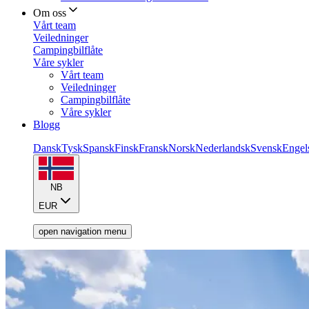
Om oss
Vårt team
Veiledninger
Campingbilflåte
Våre sykler
Vårt team
Veiledninger
Campingbilflåte
Våre sykler
Blogg
Dansk
Tysk
Spansk
Finsk
Fransk
Norsk
Nederlandsk
Svensk
Engel
NB
EUR
open navigation menu