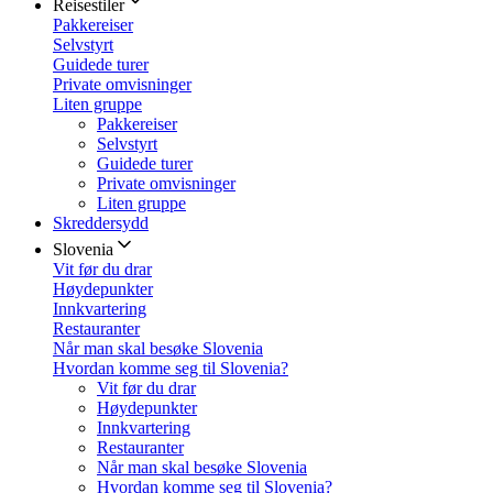
Reisestiler
Pakkereiser
Selvstyrt
Guidede turer
Private omvisninger
Liten gruppe
Pakkereiser
Selvstyrt
Guidede turer
Private omvisninger
Liten gruppe
Skreddersydd
Slovenia
Vit før du drar
Høydepunkter
Innkvartering
Restauranter
Når man skal besøke Slovenia
Hvordan komme seg til Slovenia?
Vit før du drar
Høydepunkter
Innkvartering
Restauranter
Når man skal besøke Slovenia
Hvordan komme seg til Slovenia?