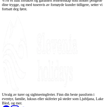
Vi er et fullt forsikret og garantert reiseselskap som holder pengene
dine trygge, og med tusenvis av fornøyde kunder tidligere, setter vi
fortsatt deg først.
Utvalg av turer og sightseeingferier. Finn din beste passform i
eventyr, familie, luksus eller skiferier på steder som Ljubljana, Lake
Bled, og mer.