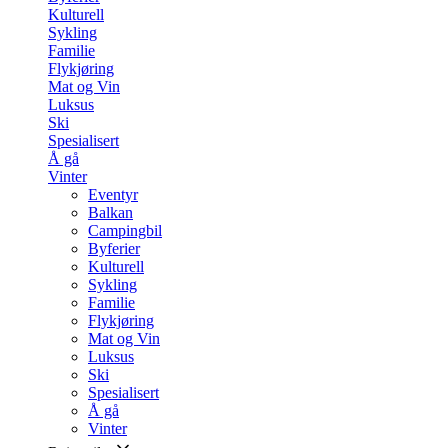
Kulturell
Sykling
Familie
Flykjøring
Mat og Vin
Luksus
Ski
Spesialisert
Å gå
Vinter
Eventyr
Balkan
Campingbil
Byferier
Kulturell
Sykling
Familie
Flykjøring
Mat og Vin
Luksus
Ski
Spesialisert
Å gå
Vinter