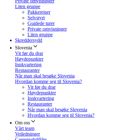
Private omvisninger
Liten gruppe
Pakkereiser
Selvstyrt
Guidede turer
Private omvisninger
Liten gruppe
Skreddersydd
Slovenia
Vit før du drar
Høydepunkter
Innkvartering
Restauranter
Når man skal besøke Slovenia
Hvordan komme seg til Slovenia?
Vit før du drar
Høydepunkter
Innkvartering
Restauranter
Når man skal besøke Slovenia
Hvordan komme seg til Slovenia?
Om oss
Vårt team
Veiledninger
Campingbilflåte