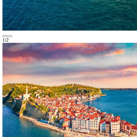
1
/
2