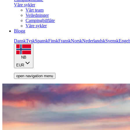
Våre sykler
Vårt team
Veiledninger
Campingbilflåte
Våre sykler
Blogg
Dansk
Tysk
Spansk
Finsk
Fransk
Norsk
Nederlandsk
Svensk
Engel
NB
EUR
open navigation menu