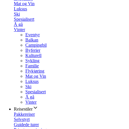
Mat og Vin
Luksus
Ski
Spesialisert
Å gå
Vinter
Eventyr
Balkan
Campingbil
Byferier
Kulturell
Sykling
Familie
Flykjøring
Mat og Vin
Luksus
Ski
Spesialisert
Å gå
Vinter
Reisestiler
Pakkereiser
Selvstyrt
Guidede turer