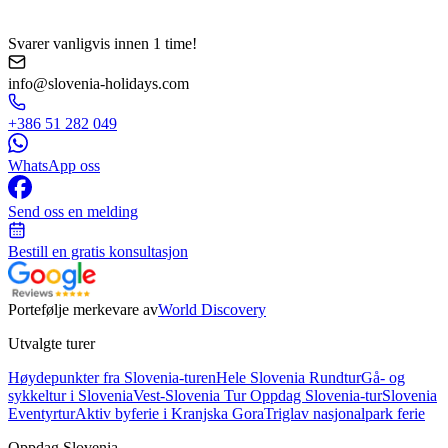
Svarer vanligvis innen 1 time!
info@slovenia-holidays.com
+386 51 282 049
WhatsApp oss
Send oss en melding
Bestill en gratis konsultasjon
Portefølje merkevare av
World Discovery
Utvalgte turer
Høydepunkter fra Slovenia-turen
Hele Slovenia Rundtur
Gå- og
sykkeltur i Slovenia
Vest-Slovenia Tur
Oppdag Slovenia-tur
Slovenia
Eventyrtur
Aktiv byferie i Kranjska Gora
Triglav nasjonalpark ferie
Oppdag Slovenia