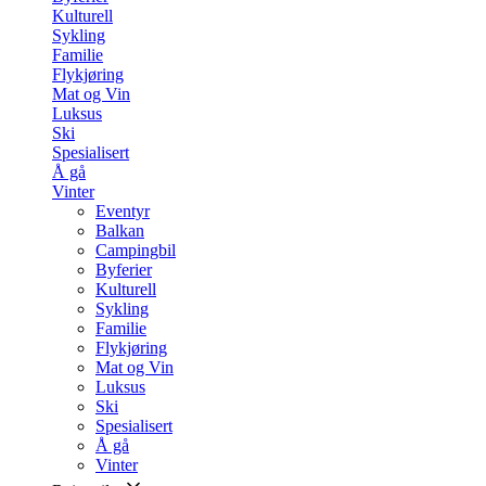
Kulturell
Sykling
Familie
Flykjøring
Mat og Vin
Luksus
Ski
Spesialisert
Å gå
Vinter
Eventyr
Balkan
Campingbil
Byferier
Kulturell
Sykling
Familie
Flykjøring
Mat og Vin
Luksus
Ski
Spesialisert
Å gå
Vinter