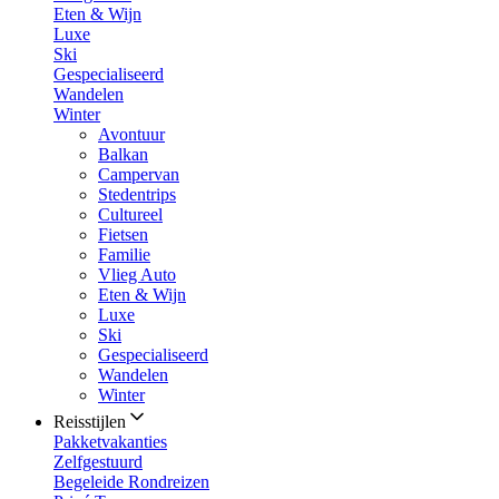
Eten & Wijn
Luxe
Ski
Gespecialiseerd
Wandelen
Winter
Avontuur
Balkan
Campervan
Stedentrips
Cultureel
Fietsen
Familie
Vlieg Auto
Eten & Wijn
Luxe
Ski
Gespecialiseerd
Wandelen
Winter
Reisstijlen
Pakketvakanties
Zelfgestuurd
Begeleide Rondreizen