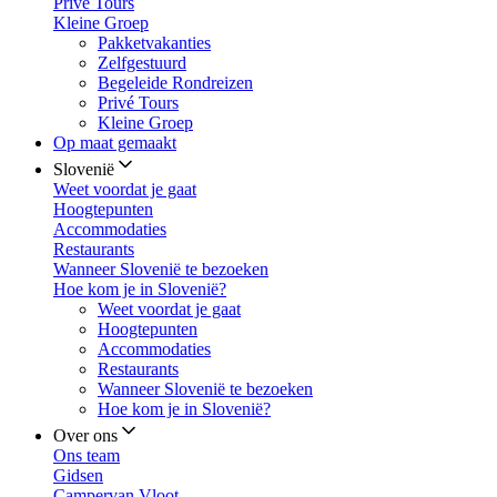
Privé Tours
Kleine Groep
Pakketvakanties
Zelfgestuurd
Begeleide Rondreizen
Privé Tours
Kleine Groep
Op maat gemaakt
Slovenië
Weet voordat je gaat
Hoogtepunten
Accommodaties
Restaurants
Wanneer Slovenië te bezoeken
Hoe kom je in Slovenië?
Weet voordat je gaat
Hoogtepunten
Accommodaties
Restaurants
Wanneer Slovenië te bezoeken
Hoe kom je in Slovenië?
Over ons
Ons team
Gidsen
Campervan Vloot