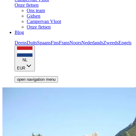
Onze fietsen
Ons team
Gidsen
Campervan Vloot
Onze fietsen
Blog
Deens
Duits
Spaans
Fins
Frans
Noors
Nederlands
Zweeds
Engels
NL
EUR
open navigation menu