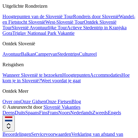
Uitgelichte Rondreizen
Hoogtepunten van de Slovenië Tour
Rondreis door Slovenië
Wandel-
en Fietstocht Slovenië
West-Slovenië Tour
Ontdek Slovenië
Tour
Slovenië Avontuurlijke Tour
Actieve Stedentrip in Kranjska
Gora
Triglav Nationaal Park Vakantie
Ontdek Slovenië
Avontuur
Balkan
Campervan
Stedentrips
Cultureel
Reisgidsen
Wanneer Slovenië te bezoeken
Hoogtepunten
Accommodaties
Hoe
kom je in Slovenië?
Weet voordat je gaat
Ontdek Meer
Over ons
Onze Gidsen
Onze Fietsen
Blog
© Auteursrecht door
Slovenië Vakanties
Deens
Duits
Spaans
Fins
Frans
Noors
Nederlands
Zweeds
Engels
Beoordelingen
Servicevoorwaarden
Verklaring van afstand van