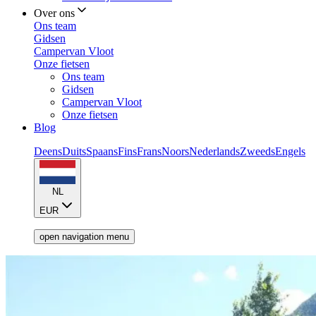
Over ons
Ons team
Gidsen
Campervan Vloot
Onze fietsen
Ons team
Gidsen
Campervan Vloot
Onze fietsen
Blog
Deens
Duits
Spaans
Fins
Frans
Noors
Nederlands
Zweeds
Engels
NL
EUR
open navigation menu