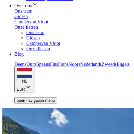
Over ons
Ons team
Gidsen
Campervan Vloot
Onze fietsen
Ons team
Gidsen
Campervan Vloot
Onze fietsen
Blog
Deens
Duits
Spaans
Fins
Frans
Noors
Nederlands
Zweeds
Engels
NL
EUR
open navigation menu