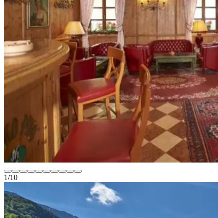
1
/
10