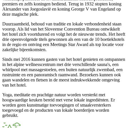
premiers en zelfs koningen bediend. Terug in 1932 stopten koning
Alexander van Joegoslavië en koning George V van Engeland op
deze magische plek.
Duurzaamheid, behoud van traditie en lokale verbondenheid staan
voorop. Als lid van het Sloveense Convention Bureau ontwikkelt
het hotel zich voortdurend en volgt het de nieuwste trends. Het heeft
drie opeenvolgende titels gewonnen als een van de 10 boetiekhotels
in de regio en ontving een Meetings Star Award als top locatie voor
zakelijke bijeenkomsten.
Sinds mei 2016 kunnen gasten van het hotel genieten en ontspannen
in het alpine wellnesscentrum met drie verschillende sauna's, een
whirlpool met massagestoelen, een buiten natuurlijk zwembad, een
rustruimte en een panoramisch raamwand. Bezoekers kunnen ook
gaan wandelen en fietsen in de meest indrukwekkende omgeving
van het hotel.
Yoga, meditatie en prachtige natuur worden versterkt met
hoogwaardige keuken bereid met verse lokale ingrediënten. Er
worden geen kunstmatige toevoegingen of smaakversterkers
toegevoegd en de producten van lokale boerderijen worden
gebruikt.