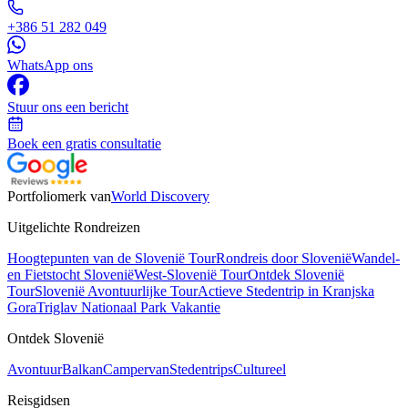
+386 51 282 049
WhatsApp ons
Stuur ons een bericht
Boek een gratis consultatie
Portfoliomerk van
World Discovery
Uitgelichte Rondreizen
Hoogtepunten van de Slovenië Tour
Rondreis door Slovenië
Wandel-
en Fietstocht Slovenië
West-Slovenië Tour
Ontdek Slovenië
Tour
Slovenië Avontuurlijke Tour
Actieve Stedentrip in Kranjska
Gora
Triglav Nationaal Park Vakantie
Ontdek Slovenië
Avontuur
Balkan
Campervan
Stedentrips
Cultureel
Reisgidsen