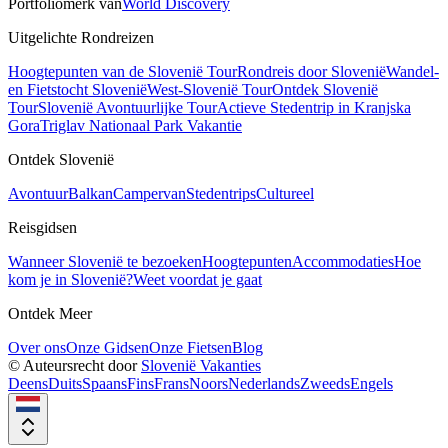
Portfoliomerk van
World Discovery
Uitgelichte Rondreizen
Hoogtepunten van de Slovenië Tour
Rondreis door Slovenië
Wandel-
en Fietstocht Slovenië
West-Slovenië Tour
Ontdek Slovenië
Tour
Slovenië Avontuurlijke Tour
Actieve Stedentrip in Kranjska
Gora
Triglav Nationaal Park Vakantie
Ontdek Slovenië
Avontuur
Balkan
Campervan
Stedentrips
Cultureel
Reisgidsen
Wanneer Slovenië te bezoeken
Hoogtepunten
Accommodaties
Hoe
kom je in Slovenië?
Weet voordat je gaat
Ontdek Meer
Over ons
Onze Gidsen
Onze Fietsen
Blog
© Auteursrecht door
Slovenië Vakanties
Deens
Duits
Spaans
Fins
Frans
Noors
Nederlands
Zweeds
Engels