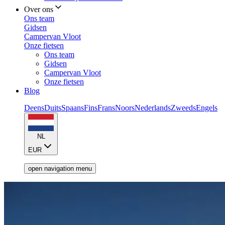
Over ons
Ons team
Gidsen
Campervan Vloot
Onze fietsen
Ons team
Gidsen
Campervan Vloot
Onze fietsen
Blog
Deens
Duits
Spaans
Fins
Frans
Noors
Nederlands
Zweeds
Engels
NL
EUR
open navigation menu