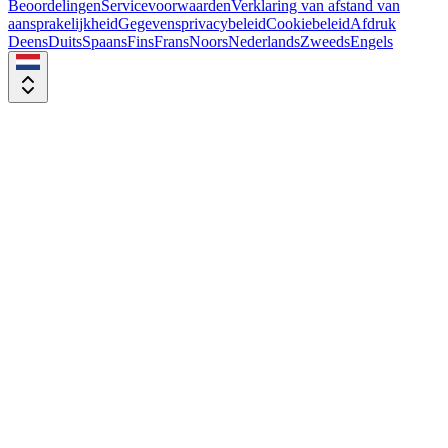
Beoordelingen
Servicevoorwaarden
Verklaring van afstand van
aansprakelijkheid
Gegevensprivacybeleid
Cookiebeleid
Afdruk
Deens
Duits
Spaans
Fins
Frans
Noors
Nederlands
Zweeds
Engels