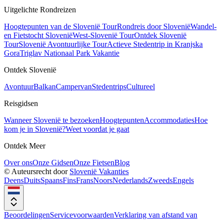
Uitgelichte Rondreizen
Hoogtepunten van de Slovenië Tour
Rondreis door Slovenië
Wandel-
en Fietstocht Slovenië
West-Slovenië Tour
Ontdek Slovenië
Tour
Slovenië Avontuurlijke Tour
Actieve Stedentrip in Kranjska
Gora
Triglav Nationaal Park Vakantie
Ontdek Slovenië
Avontuur
Balkan
Campervan
Stedentrips
Cultureel
Reisgidsen
Wanneer Slovenië te bezoeken
Hoogtepunten
Accommodaties
Hoe
kom je in Slovenië?
Weet voordat je gaat
Ontdek Meer
Over ons
Onze Gidsen
Onze Fietsen
Blog
© Auteursrecht door
Slovenië Vakanties
Deens
Duits
Spaans
Fins
Frans
Noors
Nederlands
Zweeds
Engels
Beoordelingen
Servicevoorwaarden
Verklaring van afstand van