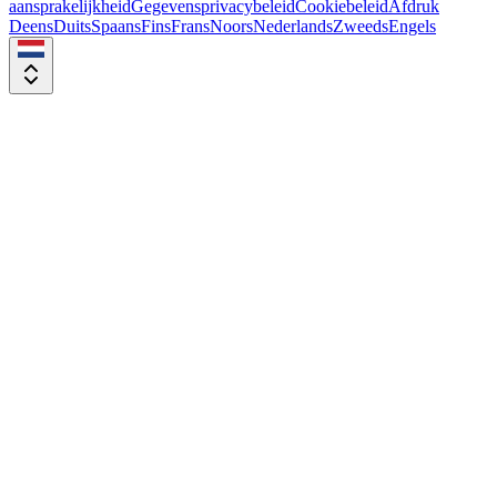
aansprakelijkheid
Gegevensprivacybeleid
Cookiebeleid
Afdruk
Deens
Duits
Spaans
Fins
Frans
Noors
Nederlands
Zweeds
Engels