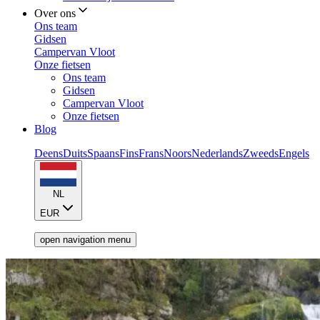
Over ons
Ons team
Gidsen
Campervan Vloot
Onze fietsen
Ons team
Gidsen
Campervan Vloot
Onze fietsen
Blog
Deens
Duits
Spaans
Fins
Frans
Noors
Nederlands
Zweeds
Engels
NL
EUR
open navigation menu