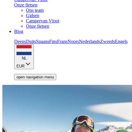
Onze fietsen
Ons team
Gidsen
Campervan Vloot
Onze fietsen
Blog
Deens
Duits
Spaans
Fins
Frans
Noors
Nederlands
Zweeds
Engels
NL
EUR
open navigation menu