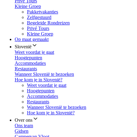
Privé Tours
Kleine Groep
Pakketvakanties
Zelfgestuurd
Begeleide Rondreizen
Privé Tours
Kleine Groep
Op maat gemaakt
Slovenië
Weet voordat je gaat
Hoogtepunten
Accommodaties
Restaurants
Wanneer Slovenië te bezoeken
Hoe kom je in Slovenië?
Weet voordat je gaat
Hoogtepunten
Accommodaties
Restaurants
Wanneer Slovenië te bezoeken
Hoe kom je in Slovenië?
Over ons
Ons team
Gidsen
Campervan Vloot