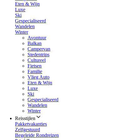
Eten & Wijn
Luxe
Ski
Gespecialiseerd
Wandelen
Winter
Avontuur
Balkan
Campervan
Stedentrips
Cultureel
Fietsen
Familie
Vlieg Auto
Eten & Wijn
Luxe
Ski
Gespecialiseerd
Wandelen
Winter
Reisstijlen
Pakketvakanties
Zelfgestuurd
Begeleide Rondreizen