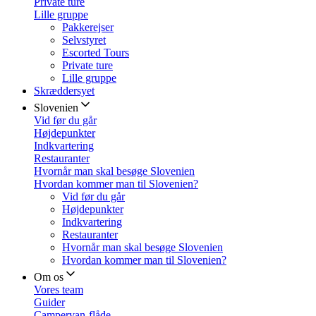
Private ture
Lille gruppe
Pakkerejser
Selvstyret
Escorted Tours
Private ture
Lille gruppe
Skræddersyet
Slovenien
Vid før du går
Højdepunkter
Indkvartering
Restauranter
Hvornår man skal besøge Slovenien
Hvordan kommer man til Slovenien?
Vid før du går
Højdepunkter
Indkvartering
Restauranter
Hvornår man skal besøge Slovenien
Hvordan kommer man til Slovenien?
Om os
Vores team
Guider
Campervan-flåde