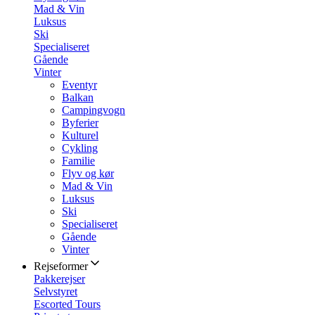
Mad & Vin
Luksus
Ski
Specialiseret
Gående
Vinter
Eventyr
Balkan
Campingvogn
Byferier
Kulturel
Cykling
Familie
Flyv og kør
Mad & Vin
Luksus
Ski
Specialiseret
Gående
Vinter
Rejseformer
Pakkerejser
Selvstyret
Escorted Tours