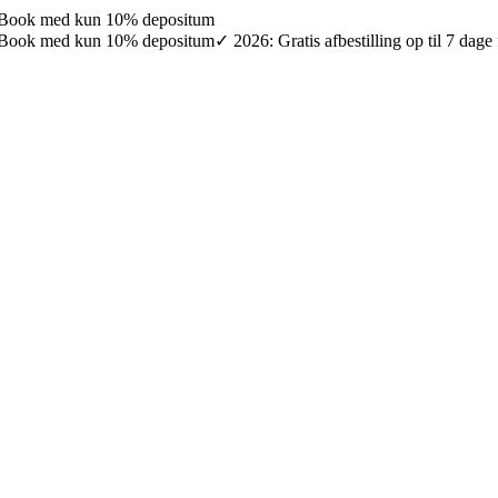
027: Book med kun 10% depositum
027: Book med kun 10% depositum
✓ 2026: Gratis afbestilling op til 7 da