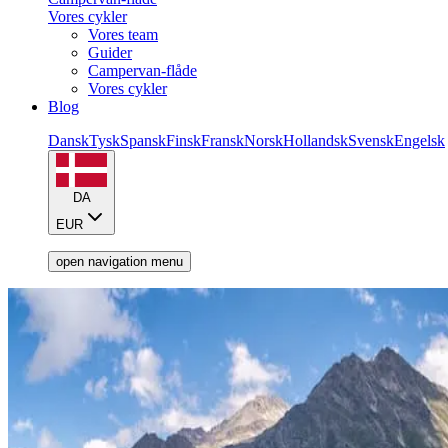
Vores cykler
Vores team
Guider
Campervan-flåde
Vores cykler
Blog
Dansk
Tysk
Spansk
Finsk
Fransk
Norsk
Hollandsk
Svensk
Engelsk
DA
EUR
open navigation menu