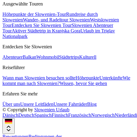
Ausgewählte Touren
Höhepunkte der Slowenien-Tour
Rundreise durch
Slowenien
Wander- und Radeltour Slowenien
Westslowenien
Tour
Entdecken Sie Slowenien Tour
Slowenien Abenteuer
Tour
Aktiver Städtetrip in Kranjska Gora
Urlaub im Triglav
Nationalpark
Entdecken Sie Slowenien
Abenteuer
Balkan
Wohnmobil
Städtetrips
Kulturell
Reiseführer
Wann man Slowenien besuchen sollte
Höhepunkte
Unterkünfte
Wie
kommt man nach Slowenien?
Wissen, bevor Sie gehen
Erfahren Sie mehr
Über uns
Unsere Leitfäden
Unsere Fahrräder
Blog
© Copyright by
Slowenien Urlaub
Dänisch
Deutsch
Spanisch
Finnisch
Französisch
Norwegisch
Niederländ
Bewertungen
Bedingungen der