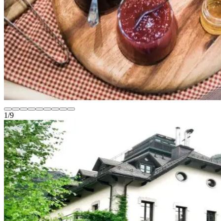
1
/
9