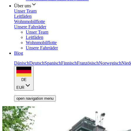
Über uns
Unser Team
Leitfäden
Wohnmobilflotte
Unsere Fahrräder
Unser Team
Leitfäden
Wohnmobilflotte
Unsere Fahrräder
Blog
Dänisch
Deutsch
Spanisch
Finnisch
Französisch
Norwegisch
Nied
DE
EUR
open navigation menu