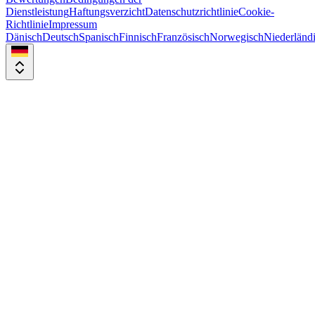
Dienstleistung
Haftungsverzicht
Datenschutzrichtlinie
Cookie-
Richtlinie
Impressum
Dänisch
Deutsch
Spanisch
Finnisch
Französisch
Norwegisch
Niederländ