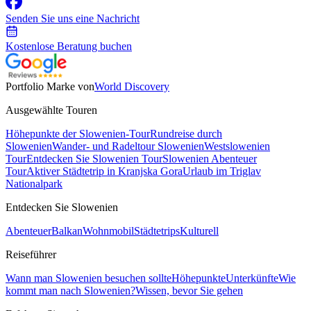
Senden Sie uns eine Nachricht
Kostenlose Beratung buchen
Portfolio Marke von
World Discovery
Ausgewählte Touren
Höhepunkte der Slowenien-Tour
Rundreise durch
Slowenien
Wander- und Radeltour Slowenien
Westslowenien
Tour
Entdecken Sie Slowenien Tour
Slowenien Abenteuer
Tour
Aktiver Städtetrip in Kranjska Gora
Urlaub im Triglav
Nationalpark
Entdecken Sie Slowenien
Abenteuer
Balkan
Wohnmobil
Städtetrips
Kulturell
Reiseführer
Wann man Slowenien besuchen sollte
Höhepunkte
Unterkünfte
Wie
kommt man nach Slowenien?
Wissen, bevor Sie gehen