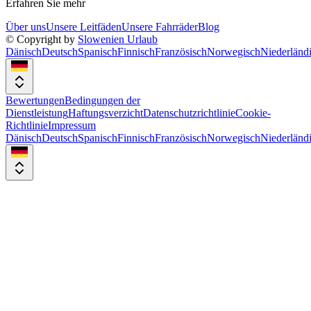
Erfahren Sie mehr
Über uns
Unsere Leitfäden
Unsere Fahrräder
Blog
© Copyright by
Slowenien Urlaub
Dänisch
Deutsch
Spanisch
Finnisch
Französisch
Norwegisch
Niederländ
Bewertungen
Bedingungen der
Dienstleistung
Haftungsverzicht
Datenschutzrichtlinie
Cookie-
Richtlinie
Impressum
Dänisch
Deutsch
Spanisch
Finnisch
Französisch
Norwegisch
Niederländ