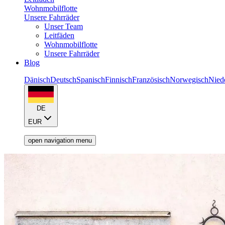
Wohnmobilflotte
Unsere Fahrräder
Unser Team
Leitfäden
Wohnmobilflotte
Unsere Fahrräder
Blog
Dänisch
Deutsch
Spanisch
Finnisch
Französisch
Norwegisch
Nied
DE
EUR
open navigation menu