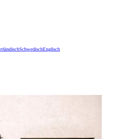
erländisch
Schwedisch
Englisch