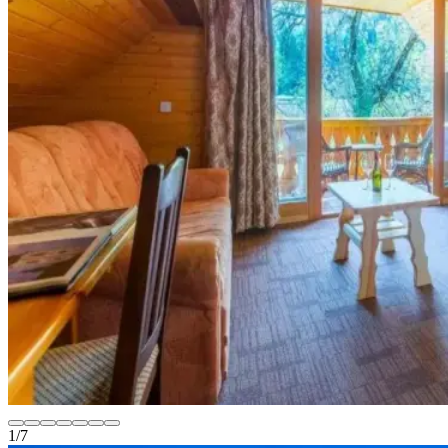
1
/
7