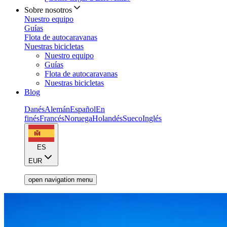
Sobre nosotros
Nuestro equipo
Guías
Flota de autocaravanas
Nuestras bicicletas
Nuestro equipo
Guías
Flota de autocaravanas
Nuestras bicicletas
Blog
Danés
Alemán
Español
En
finés
Francés
Noruega
Holandés
Sueco
Inglés
ES
EUR
open navigation menu