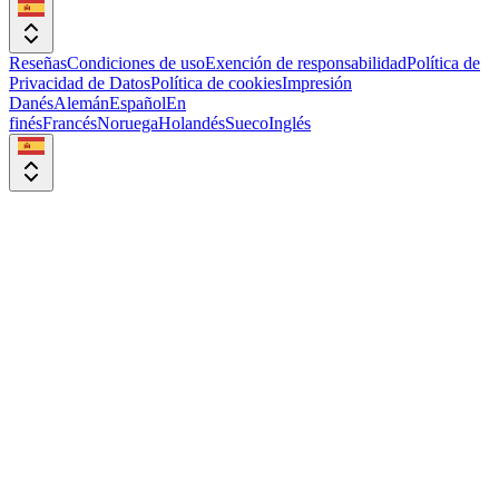
Reseñas
Condiciones de uso
Exención de responsabilidad
Política de
Privacidad de Datos
Política de cookies
Impresión
Danés
Alemán
Español
En
finés
Francés
Noruega
Holandés
Sueco
Inglés