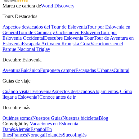
Marca de cartera de
World Discovery
Tours Destacados
Aspectos destacados del Tour de Eslovenia
Tour por Eslovenia en
General
Tour de Caminar y Ciclismo en Eslovenia
Tour por
Eslovenia Occidental
Descubre Eslovenia Tour
Tour de Aventura en
Eslovenia
Escapada Activa en Kranjska Gora
Vacaciones en el
Parque Nacional Triglav
Descubre Eslovenia
Aventura
Balcánico
Furgoneta camper
Escapadas Urbanas
Cultural
Guías de viaje
Cuándo visitar Eslovenia
Aspectos destacados
Alojamientos
¿Cómo
llegar a Eslovenia?
Conoce antes de ir.
Descubre más
Quiénes somos
Nuestros Guías
Nuestras bicicletas
Blog
Copyright by
Vacaciones en Eslovenia
Danés
Alemán
Español
En
finés
Francés
Noruega
Holandés
Sueco
Inglés