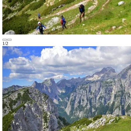
1
/
2