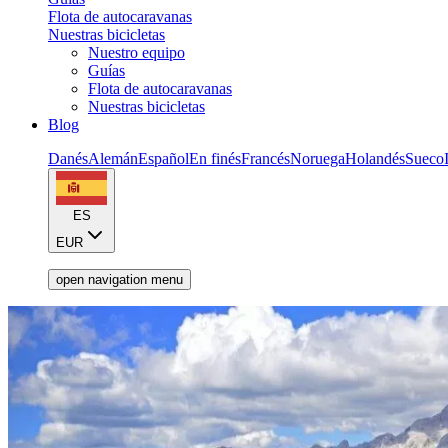
Flota de autocaravanas
Nuestras bicicletas
Nuestro equipo
Guías
Flota de autocaravanas
Nuestras bicicletas
Blog
Danés
Alemán
Español
En finés
Francés
Noruega
Holandés
Sueco
ES
EUR
open navigation menu