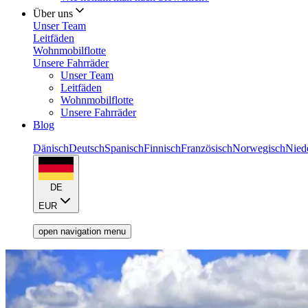
Über uns
Unser Team
Leitfäden
Wohnmobilflotte
Unsere Fahrräder
Unser Team
Leitfäden
Wohnmobilflotte
Unsere Fahrräder
Blog
Dänisch
Deutsch
Spanisch
Finnisch
Französisch
Norwegisch
Nied
DE
EUR
open navigation menu