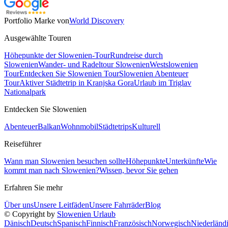
Portfolio Marke von
World Discovery
Ausgewählte Touren
Höhepunkte der Slowenien-Tour
Rundreise durch
Slowenien
Wander- und Radeltour Slowenien
Westslowenien
Tour
Entdecken Sie Slowenien Tour
Slowenien Abenteuer
Tour
Aktiver Städtetrip in Kranjska Gora
Urlaub im Triglav
Nationalpark
Entdecken Sie Slowenien
Abenteuer
Balkan
Wohnmobil
Städtetrips
Kulturell
Reiseführer
Wann man Slowenien besuchen sollte
Höhepunkte
Unterkünfte
Wie
kommt man nach Slowenien?
Wissen, bevor Sie gehen
Erfahren Sie mehr
Über uns
Unsere Leitfäden
Unsere Fahrräder
Blog
© Copyright by
Slowenien Urlaub
Dänisch
Deutsch
Spanisch
Finnisch
Französisch
Norwegisch
Niederländ