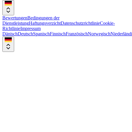
Bewertungen
Bedingungen der
Dienstleistung
Haftungsverzicht
Datenschutzrichtlinie
Cookie-
Richtlinie
Impressum
Dänisch
Deutsch
Spanisch
Finnisch
Französisch
Norwegisch
Niederländ