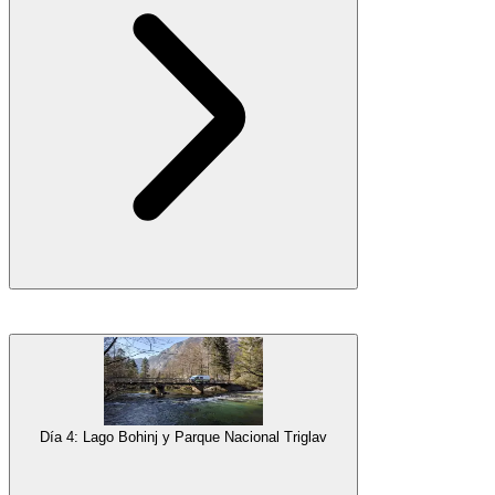
mantenido su encanto
tradicional
y te impresionará con su
tranquilidad, atmósfera rústica y, por supuesto, las vistas de las
montañas.
Galería
Uno de los lugares más populares para visitar en Eslovenia es
definitivamente
el Lago Bled
. Tendrás mucho tiempo para descubrir
todas las razones por las que al pasar el día en las orillas del lago y
explorar todos los lugares que deseas ver allí. Desde grandes y
senderismo
escénico, hasta
turismo
tradicional de lugares
Día 4: Lago Bohinj y Parque Nacional Triglav
históricos, puedes pasar el día de la manera más activa o relajada
que desees.