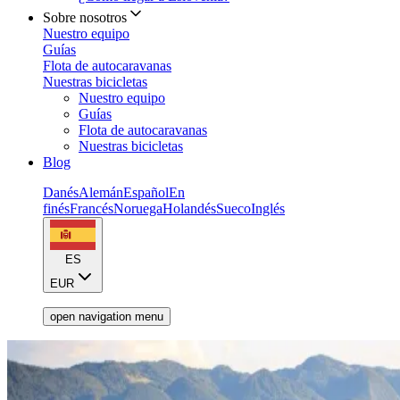
Sobre nosotros
Nuestro equipo
Guías
Flota de autocaravanas
Nuestras bicicletas
Nuestro equipo
Guías
Flota de autocaravanas
Nuestras bicicletas
Blog
Danés
Alemán
Español
En
finés
Francés
Noruega
Holandés
Sueco
Inglés
ES
EUR
open navigation menu