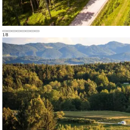
1
/
8