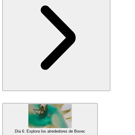
Dondequiera que mires, las vistas impresionantes están garantizadas.
Alojamiento
Galería
Acampada nocturna cerca de Bled
En la esquina noroeste de Eslovenia se encuentra un pequeño resort
alpino llamado
Kranjska Gora
, que es un absoluto favorito tanto
para los visitantes locales como para los extranjeros que desean
disfrutar del
entorno montañoso
. Hay hermosos
senderos para
caminatas y ciclismo
en la zona y el pintoresco
Lago Jasna
, que
Día 6: Explora los alrededores de Bovec
puedes ver al comienzo de tu viaje hacia el
Paso Vršič
. Esta