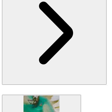
Nel nord-ovest della Slovenia si trova un piccolo resort alpino
chiamato
Kranjska Gora
, ed è un assoluto favorito sia per i
visitatori locali che per quelli stranieri che vogliono godere del
paesaggio montano
. Ci sono bellissimi
sentieri per escursioni e