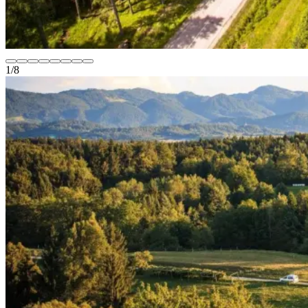
1
/
8