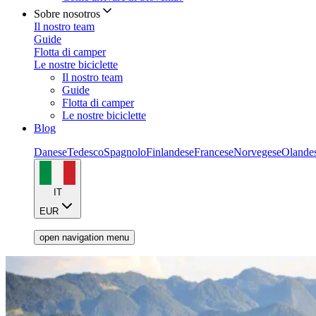
Sobre nosotros
Il nostro team
Guide
Flotta di camper
Le nostre biciclette
Il nostro team
Guide
Flotta di camper
Le nostre biciclette
Blog
Danese
Tedesco
Spagnolo
Finlandese
Francese
Norvegese
Olande
IT
EUR
open navigation menu