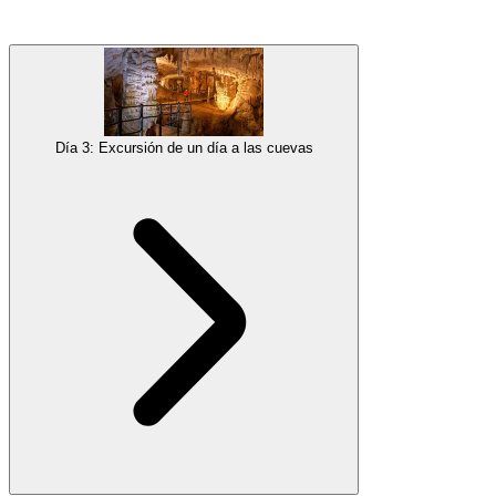
Disfruta de un
viaje en barco panorámico de 4 horas
a lo largo de
la costa, saliendo de Portorož por la mañana. El viaje hace una
parada
en Izola
durante un par de horas, otra hermosa ciudad
costera para explorar, probar comida local o relajarte en la playa.
¡Un día perfecto para que toda la familia disfrute del mar y de
Día 3: Excursión de un día a las cuevas
hermosas vistas!
Galería
Alojamiento
Estancia nocturna en Portorož