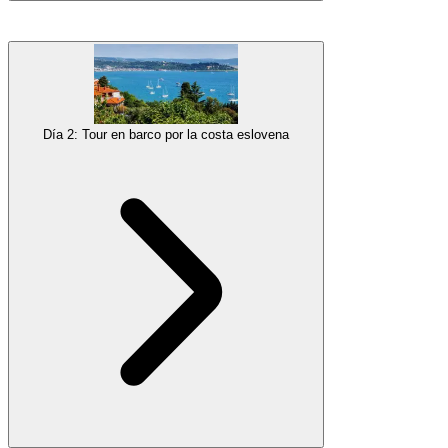
Comienza tus vacaciones en la costa eslovena. Instálate con tu
familia en la ciudad más popular de la Riviera eslovena,
Portorož
,
con numerosas tiendas, restaurantes y opciones de actividades.
Después del registro, dirígete a la cercana
Piran
, la ciudad medieval
más pintoresca en una pequeña península y descubre todas sus
Día 2: Tour en barco por la costa eslovena
principales atracciones, pasea por sus pequeñas calles coloridas y
aprende sobre su historia y leyendas. Disfruta de un
tiempo libre
con un paseo o un baño en la playa de la ciudad y acostúmbrate al
ritmo de vida mediterráneo.
Galería