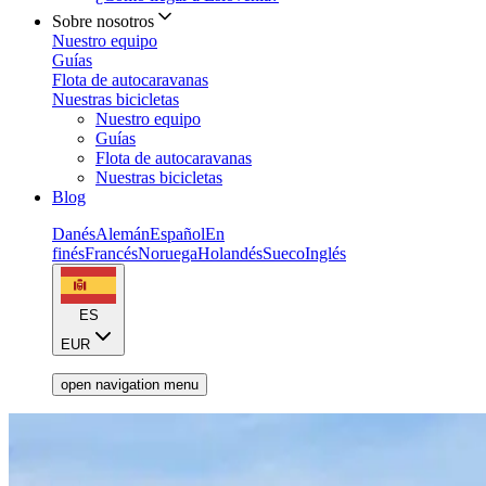
Sobre nosotros
Nuestro equipo
Guías
Flota de autocaravanas
Nuestras bicicletas
Nuestro equipo
Guías
Flota de autocaravanas
Nuestras bicicletas
Blog
Danés
Alemán
Español
En
finés
Francés
Noruega
Holandés
Sueco
Inglés
ES
EUR
open navigation menu