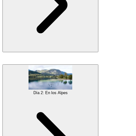
Descubrir
Liubliana
haciendo paddle surf por su vibrante centro te
dará una perspectiva única de los monumentos de la ciudad,
incluyendo el
Castillo de Liubliana
, el Triple Puente y el Puente
del Dragón, así como los muchos otros maravillosos diseños
arquitectónicos a lo largo de las coloridas orillas del verde
río
Día 2: En los Alpes
Ljubljanica
.
Después de nuestra primera experiencia de paddle surf y un
almuerzo, montaremos nuestras
bicicletas
y exploraremos el resto de
Liubliana, deteniéndonos en el gran Parque Tivoli para hacer un
poco de
slacklining
. Luego subiremos al Castillo de Liubliana para
disfrutar de las vistas y regresaremos a tiempo para la cena y la
diversión nocturna.