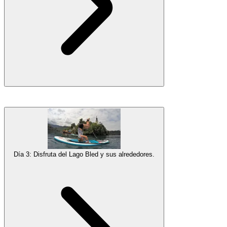
Galería
La próxima parada es el fascinante
Lago Bohinj
, el lago natural
más grande de Eslovenia. Embellecido por majestuosos paisajes
alpinos, esta joya de lago se encuentra en el centro del
Parque
Nacional Triglav
. Haremos paddle surf a lo largo de la parte más
impresionante de la orilla del lago y
practicaremos
nuestras
Día 3: Disfruta del Lago Bled y sus alrededores.
técnicas de remo.
Después de nuestra
sesión de SUP
, es hora de un refrigerio
saludable para recargar energías y prepararnos para una caminata de
una hora a través del bosque hasta la
Cascada Savica
de 60 metros
y su prima más pequeña un poco más adelante. Luego, haremos un
rápido trayecto en coche hasta
Bled
, nuestro nuevo hogar por un par
de noches.