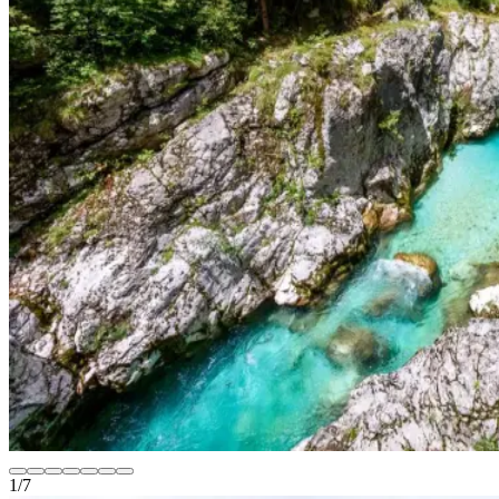
1
/
7