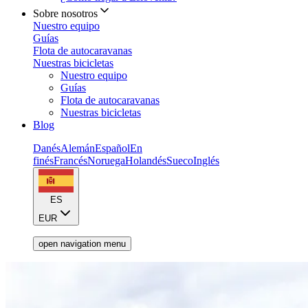
Sobre nosotros
Nuestro equipo
Guías
Flota de autocaravanas
Nuestras bicicletas
Nuestro equipo
Guías
Flota de autocaravanas
Nuestras bicicletas
Blog
Danés
Alemán
Español
En
finés
Francés
Noruega
Holandés
Sueco
Inglés
ES
EUR
open navigation menu