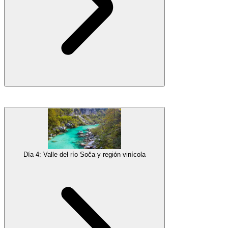
Galería
Alojamiento
Estancia nocturna en Ljubljana
Despertarse junto al
lago más icónico de Eslovenia
, es hora de
desayunar y luego hacer un poco de
yoga en SUP
, antes de remar
en el lago y dejarse inspirar por el increíble entorno y el castillo
medieval en lo alto del acantilado. Se programan
juegos de SUP
,
así como un refrescante chapuzón en el lago y una visita a la
Día 4: Valle del río Soča y región vinícola
legendaria
Isla de Bled
, donde sonaremos la campana de los deseos
para atraer la buena suerte.
Por la tarde, es hora de explorar Bled, su encantador
castillo
y
admirar el fenomenal panorama que ofrece. Después del almuerzo,
espera la espléndida
Garganta de Vintgar
, antes de retirarse para
un merecido descanso.
Galería