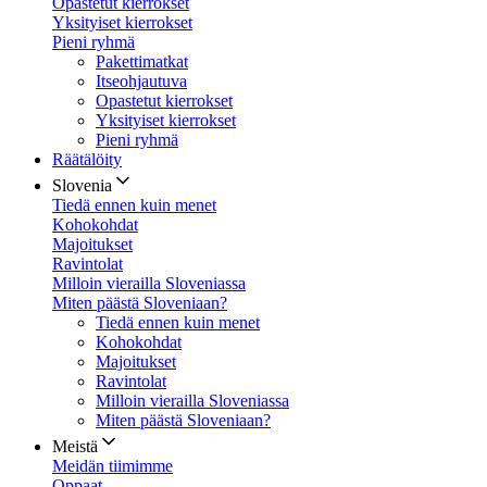
Opastetut kierrokset
Yksityiset kierrokset
Pieni ryhmä
Pakettimatkat
Itseohjautuva
Opastetut kierrokset
Yksityiset kierrokset
Pieni ryhmä
Räätälöity
Slovenia
Tiedä ennen kuin menet
Kohokohdat
Majoitukset
Ravintolat
Milloin vierailla Sloveniassa
Miten päästä Sloveniaan?
Tiedä ennen kuin menet
Kohokohdat
Majoitukset
Ravintolat
Milloin vierailla Sloveniassa
Miten päästä Sloveniaan?
Meistä
Meidän tiimimme
Oppaat