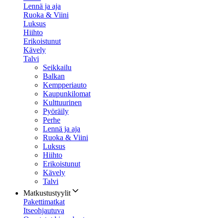
Lennä ja aja
Ruoka & Viini
Luksus
Hiihto
Erikoistunut
Kävely
Talvi
Seikkailu
Balkan
Kempperiauto
Kaupunkilomat
Kulttuurinen
Pyöräily
Perhe
Lennä ja aja
Ruoka & Viini
Luksus
Hiihto
Erikoistunut
Kävely
Talvi
Matkustustyylit
Pakettimatkat
Itseohjautuva