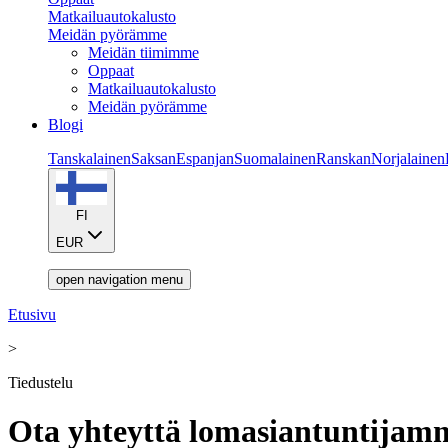
Matkailuautokalusto
Meidän pyörämme
Meidän tiimimme
Oppaat
Matkailuautokalusto
Meidän pyörämme
Blogi
Tanskalainen
Saksan
Espanjan
Suomalainen
Ranskan
Norjalainen
FI
EUR
open navigation menu
Etusivu
>
Tiedustelu
Ota yhteyttä lomasiantuntijam