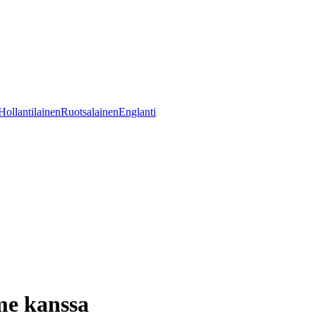
Hollantilainen
Ruotsalainen
Englanti
me kanssa