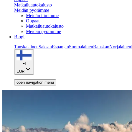
Matkailuautokalusto
Meidän pyörämme
Meidän tiimimme
Oppaat
Matkailuautokalusto
Meidän pyörämme
Blogi
Tanskalainen
Saksan
Espanjan
Suomalainen
Ranskan
Norjalainen
FI
EUR
open navigation menu