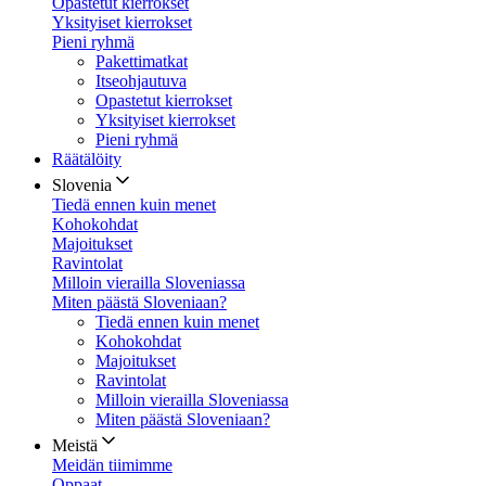
Opastetut kierrokset
Yksityiset kierrokset
Pieni ryhmä
Pakettimatkat
Itseohjautuva
Opastetut kierrokset
Yksityiset kierrokset
Pieni ryhmä
Räätälöity
Slovenia
Tiedä ennen kuin menet
Kohokohdat
Majoitukset
Ravintolat
Milloin vierailla Sloveniassa
Miten päästä Sloveniaan?
Tiedä ennen kuin menet
Kohokohdat
Majoitukset
Ravintolat
Milloin vierailla Sloveniassa
Miten päästä Sloveniaan?
Meistä
Meidän tiimimme
Oppaat