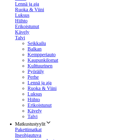
Lennä ja aja
Ruoka & Viini
Luksus
Hiihto
Erikoistunut
Kävely
Talvi
Seikkailu
Balkan
Kempperiauto
Kaupunkilomat
Kulttuurinen
Pyöräily
Perhe
Lennä ja aja
Ruoka & Viini
Luksus
Hiihto
Erikoistunut
Kävely
Talvi
Matkustustyylit
Pakettimatkat
Itseohjautuva