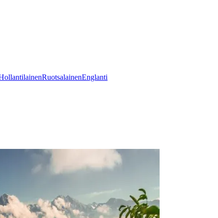
Hollantilainen
Ruotsalainen
Englanti