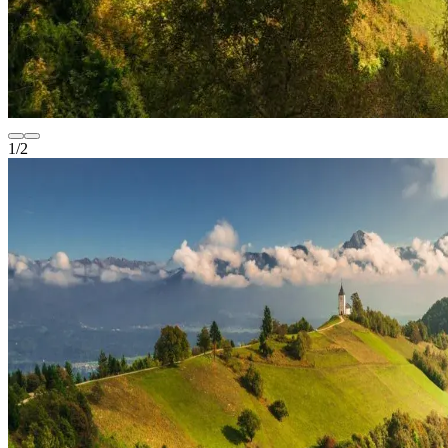
1
/
2