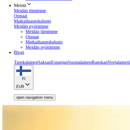
Meistä
Meidän tiimimme
Oppaat
Matkailuautokalusto
Meidän pyörämme
Meidän tiimimme
Oppaat
Matkailuautokalusto
Meidän pyörämme
Blogi
Tanskalainen
Saksan
Espanjan
Suomalainen
Ranskan
Norjalainen
FI
EUR
open navigation menu