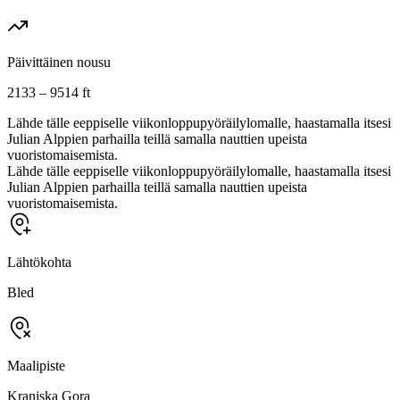
Päivittäinen nousu
2133 – 9514 ft
Lähde tälle eeppiselle viikonloppupyöräilylomalle, haastamalla itsesi
Julian Alppien parhailla teillä samalla nauttien upeista
vuoristomaisemista.
Lähde tälle eeppiselle viikonloppupyöräilylomalle, haastamalla itsesi
Julian Alppien parhailla teillä samalla nauttien upeista
vuoristomaisemista.
Lähtökohta
Bled
Maalipiste
Kranjska Gora