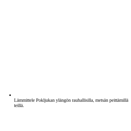
Lämmittele Pokljukan ylängön rauhallisilla, metsän peittämillä
teillä.