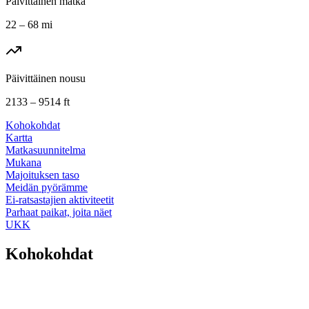
Päivittäinen matka
22 – 68 mi
Päivittäinen nousu
2133 – 9514 ft
Kohokohdat
Kartta
Matkasuunnitelma
Mukana
Majoituksen taso
Meidän pyörämme
Ei-ratsastajien aktiviteetit
Parhaat paikat, joita näet
UKK
Kohokohdat