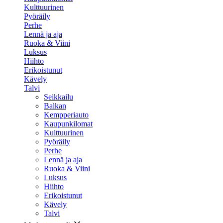
Kulttuurinen
Pyöräily
Perhe
Lennä ja aja
Ruoka & Viini
Luksus
Hiihto
Erikoistunut
Kävely
Talvi
Seikkailu
Balkan
Kempperiauto
Kaupunkilomat
Kulttuurinen
Pyöräily
Perhe
Lennä ja aja
Ruoka & Viini
Luksus
Hiihto
Erikoistunut
Kävely
Talvi