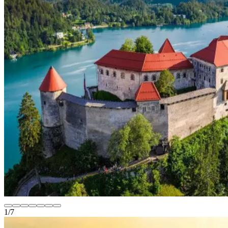
1
/
7