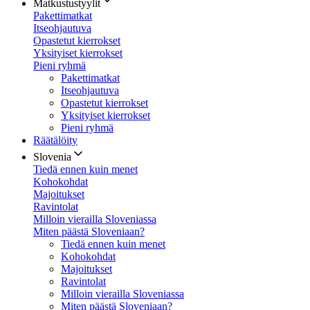
Matkustustyylit
Pakettimatkat
Itseohjautuva
Opastetut kierrokset
Yksityiset kierrokset
Pieni ryhmä
Pakettimatkat
Itseohjautuva
Opastetut kierrokset
Yksityiset kierrokset
Pieni ryhmä
Räätälöity
Slovenia
Tiedä ennen kuin menet
Kohokohdat
Majoitukset
Ravintolat
Milloin vierailla Sloveniassa
Miten päästä Sloveniaan?
Tiedä ennen kuin menet
Kohokohdat
Majoitukset
Ravintolat
Milloin vierailla Sloveniassa
Miten päästä Sloveniaan?