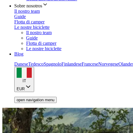
Sobre nosotros
Il nostro team
Guide
Flotta di camper
Le nostre biciclette
Il nostro team
Guide
Flotta di camper
Le nostre biciclette
Blog
Danese
Tedesco
Spagnolo
Finlandese
Francese
Norvegese
Olande
IT
EUR
open navigation menu