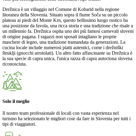
Drežnica è un villaggio nel Comune di Kobarid nella regione
litoranea della Slovenia. Situato sopra il fiume Soča su un piccolo
plateau ai piedi del Monte Krn, questo bellissimo luogo rustico ha
una posizione da favola, una ricca storia e una tradizione che risale a
un millennio fa. Drežnica ospita uno dei più famosi carnevali sloveni
di origine pagana. I ragazzi non sposati intagliano le proprie
maschere di legno, una tradizione tramandata da generazioni. La
cucina locale include numerosi piatti autentici, come i drežniški
štruklji (gnocchi arrotolati). Un altro fatto affascinante su Drežnica è
la sua specie di capra unica, l'unica razza di capra autoctona slovena
riconosciuta.
Solo il meglio
Il nostro team professionale di locali con vasta esperienza nel
turismo ha selezionato le migliori cose da fare in Slovenia per tutti i
tipi di viaggiatori.