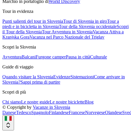
Marchio in portafoglio di
World Discovery
Tour in evidenza
Punti salienti del tour in Slovenia
Tour di Slovenia in giro
Tour a
piedi e in bicicletta in Slovenia
Tour della Slovenia occidentale
Scopri
il Tour della Slovenia
Tour Avventura in Slovenia
Vacanza Attiva a
Kranjska Gora
Vacanza nel Parco Nazionale del Triglav
Scopri la Slovenia
Avventura
Balcani
Furgone camper
Pausa in città
Culturale
Guide di viaggio
Quando visitare la Slovenia
Evidenze
Sistemazioni
Come arrivare in
Slovenia?
Sappi prima di partire
Scopri di più
Chi siamo
Le nostre guide
Le nostre biciclette
Blog
© Copyright by
Vacanze in Slovenia
Danese
Tedesco
Spagnolo
Finlandese
Francese
Norvegese
Olandese
Sved