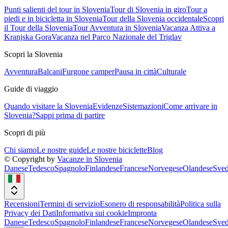
Punti salienti del tour in Slovenia
Tour di Slovenia in giro
Tour a
piedi e in bicicletta in Slovenia
Tour della Slovenia occidentale
Scopri
il Tour della Slovenia
Tour Avventura in Slovenia
Vacanza Attiva a
Kranjska Gora
Vacanza nel Parco Nazionale del Triglav
Scopri la Slovenia
Avventura
Balcani
Furgone camper
Pausa in città
Culturale
Guide di viaggio
Quando visitare la Slovenia
Evidenze
Sistemazioni
Come arrivare in
Slovenia?
Sappi prima di partire
Scopri di più
Chi siamo
Le nostre guide
Le nostre biciclette
Blog
© Copyright by
Vacanze in Slovenia
Danese
Tedesco
Spagnolo
Finlandese
Francese
Norvegese
Olandese
Sved
Recensioni
Termini di servizio
Esonero di responsabilità
Politica sulla
Privacy dei Dati
Informativa sui cookie
Impronta
Danese
Tedesco
Spagnolo
Finlandese
Francese
Norvegese
Olandese
Sved