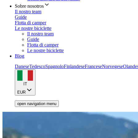
Sobre nosotros
Il nostro team
Guide
Flotta di camper
Le nostre biciclette
Il nostro team
Guide
Flotta di camper
Le nostre biciclette
Blog
Danese
Tedesco
Spagnolo
Finlandese
Francese
Norvegese
Olande
IT
EUR
open navigation menu