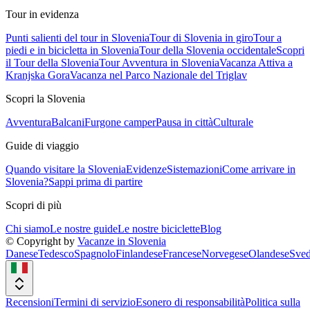
Tour in evidenza
Punti salienti del tour in Slovenia
Tour di Slovenia in giro
Tour a
piedi e in bicicletta in Slovenia
Tour della Slovenia occidentale
Scopri
il Tour della Slovenia
Tour Avventura in Slovenia
Vacanza Attiva a
Kranjska Gora
Vacanza nel Parco Nazionale del Triglav
Scopri la Slovenia
Avventura
Balcani
Furgone camper
Pausa in città
Culturale
Guide di viaggio
Quando visitare la Slovenia
Evidenze
Sistemazioni
Come arrivare in
Slovenia?
Sappi prima di partire
Scopri di più
Chi siamo
Le nostre guide
Le nostre biciclette
Blog
© Copyright by
Vacanze in Slovenia
Danese
Tedesco
Spagnolo
Finlandese
Francese
Norvegese
Olandese
Sved
Recensioni
Termini di servizio
Esonero di responsabilità
Politica sulla