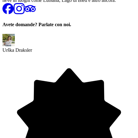
neve in luoghi come Lubiana, Lago di Bled e altro ancora.
Avete domande? Parlate con noi.
Urška Draksler