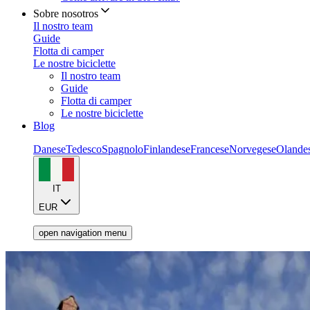
Sobre nosotros
Il nostro team
Guide
Flotta di camper
Le nostre biciclette
Il nostro team
Guide
Flotta di camper
Le nostre biciclette
Blog
Danese
Tedesco
Spagnolo
Finlandese
Francese
Norvegese
Olande
IT
EUR
open navigation menu