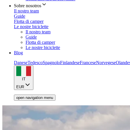
Sobre nosotros
Il nostro team
Guide
Flotta di camper
Le nostre biciclette
Il nostro team
Guide
Flotta di camper
Le nostre biciclette
Blog
Danese
Tedesco
Spagnolo
Finlandese
Francese
Norvegese
Olande
IT
EUR
open navigation menu