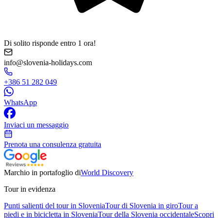
Di solito risponde entro 1 ora!
info@slovenia-holidays.com
+386 51 282 049
WhatsApp
Inviaci un messaggio
Prenota una consulenza gratuita
Marchio in portafoglio di
World Discovery
Tour in evidenza
Punti salienti del tour in Slovenia
Tour di Slovenia in giro
Tour a
piedi e in bicicletta in Slovenia
Tour della Slovenia occidentale
Scopri