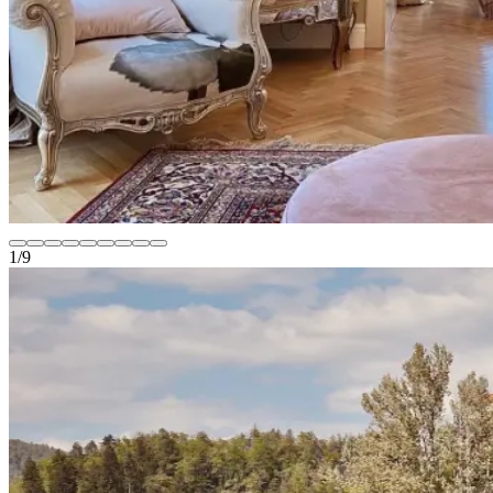
1
/
9