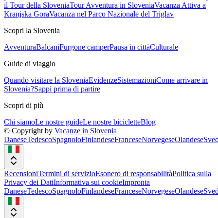
il Tour della Slovenia
Tour Avventura in Slovenia
Vacanza Attiva a
Kranjska Gora
Vacanza nel Parco Nazionale del Triglav
Scopri la Slovenia
Avventura
Balcani
Furgone camper
Pausa in città
Culturale
Guide di viaggio
Quando visitare la Slovenia
Evidenze
Sistemazioni
Come arrivare in
Slovenia?
Sappi prima di partire
Scopri di più
Chi siamo
Le nostre guide
Le nostre biciclette
Blog
© Copyright by
Vacanze in Slovenia
Danese
Tedesco
Spagnolo
Finlandese
Francese
Norvegese
Olandese
Sved
Recensioni
Termini di servizio
Esonero di responsabilità
Politica sulla
Privacy dei Dati
Informativa sui cookie
Impronta
Danese
Tedesco
Spagnolo
Finlandese
Francese
Norvegese
Olandese
Sved