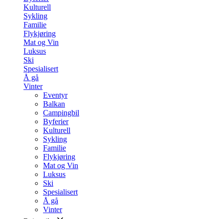
Kulturell
Sykling
Familie
Flykjøring
Mat og Vin
Luksus
Ski
Spesialisert
Å gå
Vinter
Eventyr
Balkan
Campingbil
Byferier
Kulturell
Sykling
Familie
Flykjøring
Mat og Vin
Luksus
Ski
Spesialisert
Å gå
Vinter