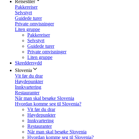
Reisestiler
Pakkereiser
Selvstyrt
Guidede turer
Private omvisninger
Liten gruppe
Pakkereiser
Selvstyrt
Guidede turer
Private omvisninger
Liten gruppe
Skreddersydd
Slovenia
Vit før du drar
Høydepunkter
Innkvartering
Restauranter
Når man skal besøke Slovenia
Hvordan komme seg til Slovenia?
Vit før du drar
Høydepunkter
Innkvartering
Restauranter
Når man skal besøke Slovenia
Hvordan komme seg til Slovenia?