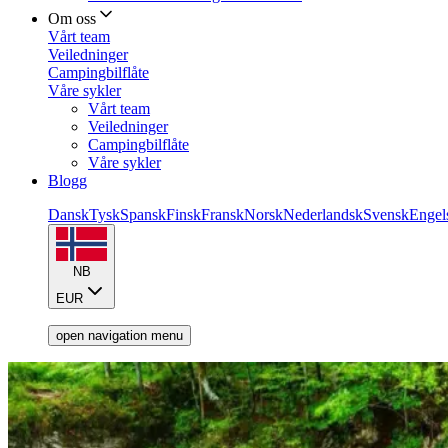
Om oss
Vårt team
Veiledninger
Campingbilflåte
Våre sykler
Vårt team
Veiledninger
Campingbilflåte
Våre sykler
Blogg
Dansk
Tysk
Spansk
Finsk
Fransk
Norsk
Nederlandsk
Svensk
Engel
NB
EUR
open navigation menu