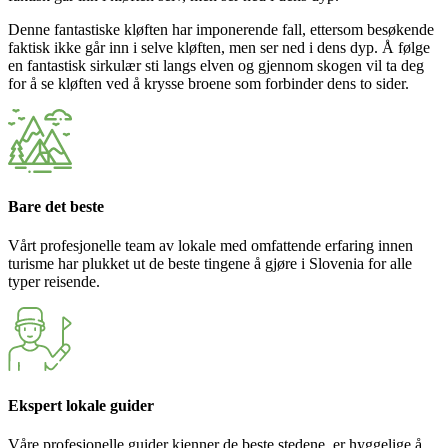
Denne fantastiske kløften har imponerende fall, ettersom besøkende
faktisk ikke går inn i selve kløften, men ser ned i dens dyp. Å følge
en fantastisk sirkulær sti langs elven og gjennom skogen vil ta deg
for å se kløften ved å krysse broene som forbinder dens to sider.
Bare det beste
Vårt profesjonelle team av lokale med omfattende erfaring innen
turisme har plukket ut de beste tingene å gjøre i Slovenia for alle
typer reisende.
Ekspert lokale guider
Våre profesjonelle guider kjenner de beste stedene, er hyggelige å