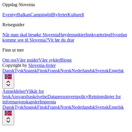
Oppdag Slovenia
Eventyr
Balkan
Campingbil
Byferier
Kulturell
Reiseguider
Når man skal besøke Slovenia
Høydepunkter
Innkvartering
Hvordan
komme seg til Slovenia?
Vit før du drar
Finn ut mer
Om oss
Våre guider
Våre sykler
Blogg
Copyright by
Slovenia-ferier
Dansk
Tysk
Spansk
Finsk
Fransk
Norsk
Nederlandsk
Svensk
Engelsk
Anmeldelser
Vilkår for
bruk
Ansvarsfraskrivelse
Datapersonvernpolicy
Retningslinjer for
informasjonskapsler
Imprenta
Dansk
Tysk
Spansk
Finsk
Fransk
Norsk
Nederlandsk
Svensk
Engelsk