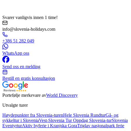
Svarer vanligvis innen 1 time!
info@slovenia-holidays.com
+386 51 282 049
WhatsApp oss
Send oss en melding
Bestill en gratis konsultasjon
Portefølje merkevare av
World Discovery
Utvalgte turer
Høydepunkter fra Slovenia-turen
Hele Slovenia Rundtur
Gå- og
sykkeltur i Slovenia
Vest-Slovenia Tur
Oppdag Slovenia-tur
Slovenia
Eventyrtur
Aktiv byferie i Kranjska Gora
Triglav nasjonalpark ferie