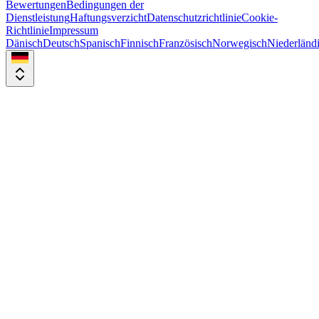
Bewertungen
Bedingungen der
Dienstleistung
Haftungsverzicht
Datenschutzrichtlinie
Cookie-
Richtlinie
Impressum
Dänisch
Deutsch
Spanisch
Finnisch
Französisch
Norwegisch
Niederländ