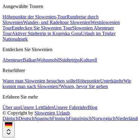
Ausgewählte Touren
Höhepunkte der Slowenien-Tour
Rundreise durch
Slowenien
Wander- und Radeltour Slowenien
Westslowenien
Tour
Entdecken Sie Slowenien Tour
Slowenien Abenteuer
Tour
Aktiver Städtetrip in Kranjska Gora
Urlaub im Triglav
Nationalpark
Entdecken Sie Slowenien
Abenteuer
Balkan
Wohnmobil
Städtetrips
Kulturell
Reiseführer
Wann man Slowenien besuchen sollte
Höhepunkte
Unterkünfte
Wie
kommt man nach Slowenien?
Wissen, bevor Sie gehen
Erfahren Sie mehr
Über uns
Unsere Leitfäden
Unsere Fahrräder
Blog
© Copyright by
Slowenien Urlaub
Dänisch
Deutsch
Spanisch
Finnisch
Französisch
Norwegisch
Niederländ