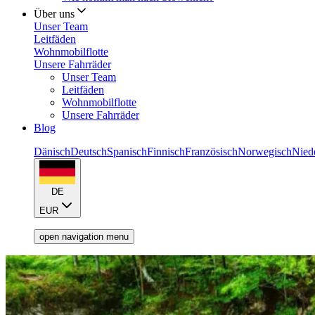
Über uns
Unser Team
Leitfäden
Wohnmobilflotte
Unsere Fahrräder
Unser Team
Leitfäden
Wohnmobilflotte
Unsere Fahrräder
Blog
Dänisch
Deutsch
Spanisch
Finnisch
Französisch
Norwegisch
Nied
DE
EUR
open navigation menu