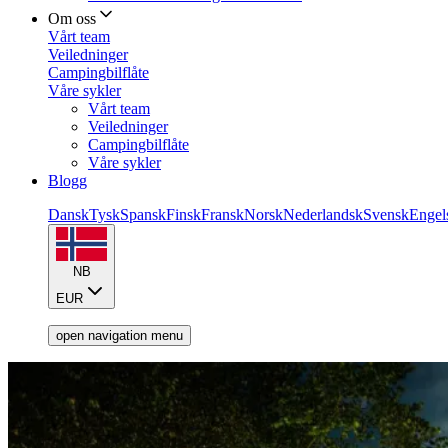
Om oss
Vårt team
Veiledninger
Campingbilflåte
Våre sykler
Vårt team
Veiledninger
Campingbilflåte
Våre sykler
Blogg
Dansk
Tysk
Spansk
Finsk
Fransk
Norsk
Nederlandsk
Svensk
Engel
NB
EUR
open navigation menu