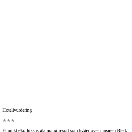
Hotellvurdering
★
★
★
Et unikt øko-luksus glamping-resort som ligger over innsjøen Bled,