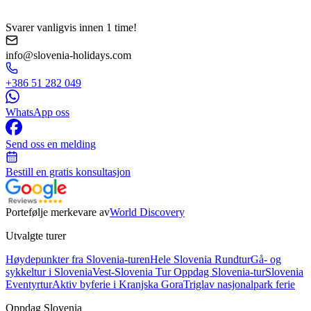
Svarer vanligvis innen 1 time!
info@slovenia-holidays.com
+386 51 282 049
WhatsApp oss
Send oss en melding
Bestill en gratis konsultasjon
Portefølje merkevare av
World Discovery
Utvalgte turer
Høydepunkter fra Slovenia-turen
Hele Slovenia Rundtur
Gå- og
sykkeltur i Slovenia
Vest-Slovenia Tur
Oppdag Slovenia-tur
Slovenia
Eventyrtur
Aktiv byferie i Kranjska Gora
Triglav nasjonalpark ferie
Oppdag Slovenia