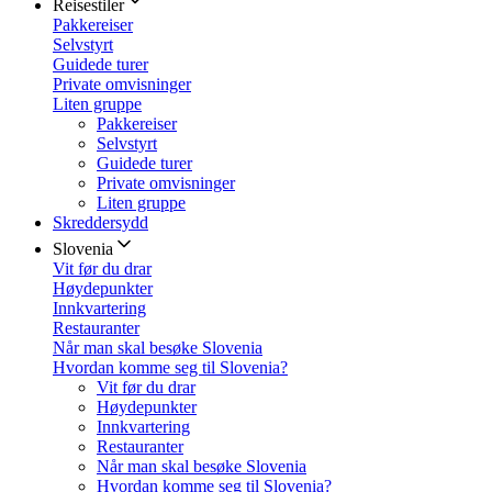
Reisestiler
Pakkereiser
Selvstyrt
Guidede turer
Private omvisninger
Liten gruppe
Pakkereiser
Selvstyrt
Guidede turer
Private omvisninger
Liten gruppe
Skreddersydd
Slovenia
Vit før du drar
Høydepunkter
Innkvartering
Restauranter
Når man skal besøke Slovenia
Hvordan komme seg til Slovenia?
Vit før du drar
Høydepunkter
Innkvartering
Restauranter
Når man skal besøke Slovenia
Hvordan komme seg til Slovenia?