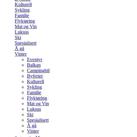
Kulturell
Sykling
Familie
Flykjøring
Mat og Vin
Luksus
Ski
Spesialisert
Å gå
Vinter
Eventyr
Balkan
Campingbil
Byferier
Kulturell
Sykling
Familie
Flykjøring
Mat og Vin
Luksus
Ski
Spesialisert
Å gå
Vinter