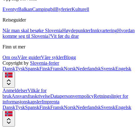
Eventyr
Balkan
Campingbil
Byferier
Kulturell
Reiseguider
Når man skal besøke Slovenia
Høydepunkter
Innkvartering
Hvordan
komme seg til Slovenia?
Vit før du drar
Finn ut mer
Om oss
Våre guider
Våre sykler
Blogg
Copyright by
Slovenia-ferier
Dansk
Tysk
Spansk
Finsk
Fransk
Norsk
Nederlandsk
Svensk
Engelsk
Anmeldelser
Vilkår for
bruk
Ansvarsfraskrivelse
Datapersonvernpolicy
Retningslinjer for
informasjonskapsler
Imprenta
Dansk
Tysk
Spansk
Finsk
Fransk
Norsk
Nederlandsk
Svensk
Engelsk