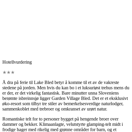
Hotellvurdering
★
★
★
Å dra på ferie til Lake Bled betyr å komme til et av de vakreste
stedene på jorden. Men hvis du kan bo i et luksuriøst trehus mens du
er der, er det virkelig fantastisk. Bare minutter unna Sloveniens
berømte isbreinnsjø ligger Garden Village Bled. Det er et eksklusivt
øko-resort som tilbyr tre stiler av bemerkelsesverdige naturlodger,
sammenkoblet med trebroer og omkranset av urørt natur.
Romantiske telt for to personer bygget på hengende broer over
dammer og bekker. Klimaanlagte, velutstyrte glamping-telt midt i
frodige hager med rikelig med grønne områder for barn, og et