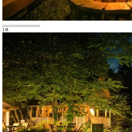
1
/
8