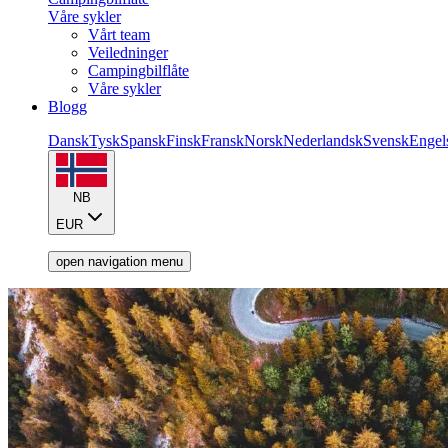
Våre sykler
Vårt team
Veiledninger
Campingbilflåte
Våre sykler
Blogg
Dansk
Tysk
Spansk
Finsk
Fransk
Norsk
Nederlandsk
Svensk
Engel
NB
EUR
open navigation menu