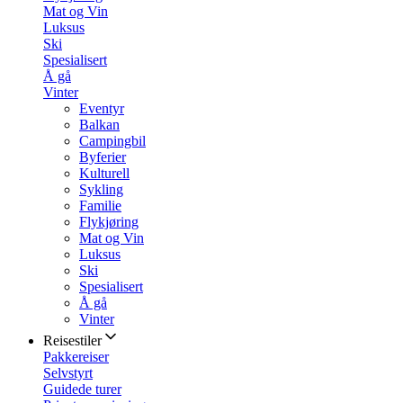
Mat og Vin
Luksus
Ski
Spesialisert
Å gå
Vinter
Eventyr
Balkan
Campingbil
Byferier
Kulturell
Sykling
Familie
Flykjøring
Mat og Vin
Luksus
Ski
Spesialisert
Å gå
Vinter
Reisestiler
Pakkereiser
Selvstyrt
Guidede turer