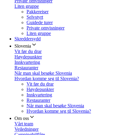
Private omvisninger
Liten gruppe
Pakkereiser
Selvstyrt
Guidede turer
Private omvisninger
Liten gruppe
Skreddersydd
Slovenia
Vit før du drar
Høydepunkter
Innkvartering
Restauranter
Når man skal besøke Slovenia
Hvordan komme seg til Slovenia?
Vit før du drar
Høydepunkter
Innkvartering
Restauranter
Når man skal besøke Slovenia
Hvordan komme seg til Slovenia?
Om oss
Vårt team
Veiledninger
Campingbilflåte