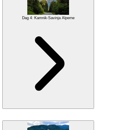
tårnhøje bjerge med gode muligheder for vandreture, vandfald og
bemærkelsesværdige udsigter. Nyd naturskønne køreture på
panoramaveje
med masser af stop ved bjergpas for virkelig at tage
Dag 4: Kamnik-Savinja Alperne
denne fascinerende vildmark ind.
Galleri
Indkvartering
Overnatning i Steiermark-regionen
På vej gennem bjergene med en genvej gennem Østrig, vil du
ankomme til
Jezersko
, en malerisk oase på den anden side af