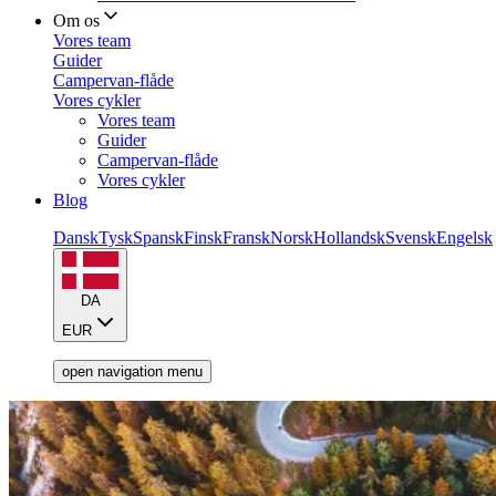
Om os
Vores team
Guider
Campervan-flåde
Vores cykler
Vores team
Guider
Campervan-flåde
Vores cykler
Blog
Dansk
Tysk
Spansk
Finsk
Fransk
Norsk
Hollandsk
Svensk
Engelsk
DA
EUR
open navigation menu