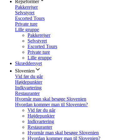
Rejseformer
Pakkerejser
Selvstyret
Escorted Tours
Private ture
Lille gruppe
Pakkerejser
Selvstyret
Escorted Tours
Private ture
Lille gruppe
Skræddersyet
Slovenien
Vid før du går
Højdepunkter
Indkvartering
Restauranter
Hvornår man skal besøge Slovenien
Hvordan kommer man til Slovenien?
Vid før du går
Højdepunkter
Indkvartering
Restauranter
Hvornår man skal besøge Slovenien
Hvordan kommer man til Slovenien?