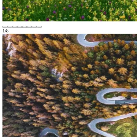
1
/
8