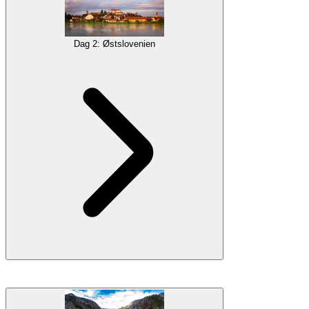
dig en chance for at akklimatisere dig til det magiske miljø på stedet.
Galleri
Dag 2: Østslovenien
At opdage det bedste af Styria, Sloveniens østlige region, er
ubegribelig.
Ptuj
, den ældste by i Slovenien, beliggende ved