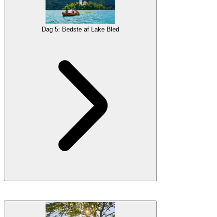
Kamnik-Savinja-alperne
. Dette charmerende alpine hjørne, der er
gemt væk fra civilisationen, vil inspirere dig med sin ro og rustikke
atmosfære, før du fortsætter til en af de mest populære alpine
Dag 5: Bedste af Lake Bled
feriesteder, Bled.
Galleri
Indkvartering
Overnatning i Logar-dalen
Slovenien mest værdsatte attraktion,
Bled-søen
, vil give dig masser
at skrive hjem om. Der er tonsvis af ting at lave og se i og omkring