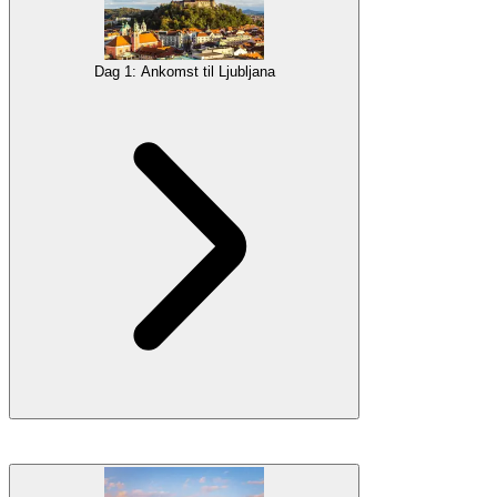
Dag 1: Ankomst til Ljubljana
Du vil hente din bil i
Ljubljana
og begynde på din rejseplan. At
vandre rundt i Ljubljana vil holde dig meget underholdt samt give