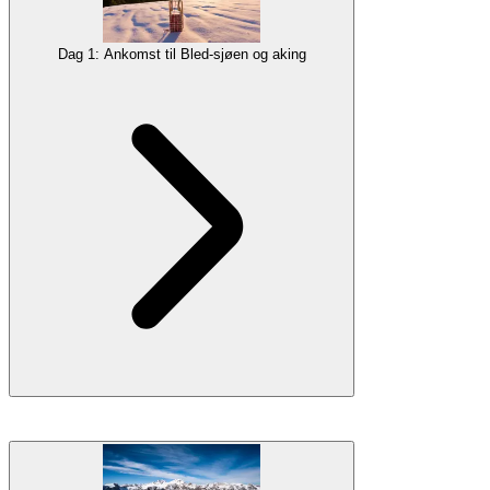
Dag 1: Ankomst til Bled-sjøen og aking
Ta deg til
Bled-sjøen
, et sjarmerende feriested i de slovenske Alpene
som tilbyr fantastiske utsikter over snødekte fjell og en malerisk
setting. Hvis du ankommer tidlig nok, vil vi starte dette eventyret