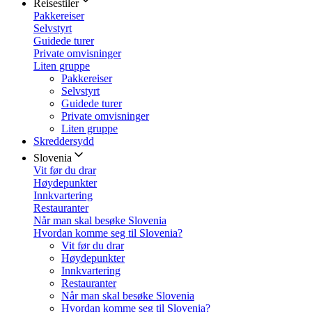
Reisestiler
Pakkereiser
Selvstyrt
Guidede turer
Private omvisninger
Liten gruppe
Pakkereiser
Selvstyrt
Guidede turer
Private omvisninger
Liten gruppe
Skreddersydd
Slovenia
Vit før du drar
Høydepunkter
Innkvartering
Restauranter
Når man skal besøke Slovenia
Hvordan komme seg til Slovenia?
Vit før du drar
Høydepunkter
Innkvartering
Restauranter
Når man skal besøke Slovenia
Hvordan komme seg til Slovenia?