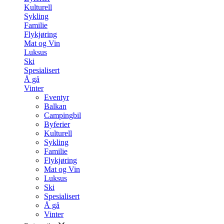
Kulturell
Sykling
Familie
Flykjøring
Mat og Vin
Luksus
Ski
Spesialisert
Å gå
Vinter
Eventyr
Balkan
Campingbil
Byferier
Kulturell
Sykling
Familie
Flykjøring
Mat og Vin
Luksus
Ski
Spesialisert
Å gå
Vinter