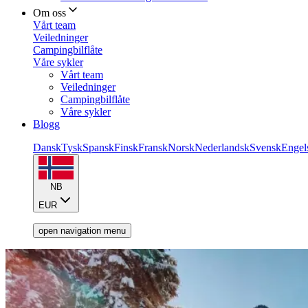
Om oss
Vårt team
Veiledninger
Campingbilflåte
Våre sykler
Vårt team
Veiledninger
Campingbilflåte
Våre sykler
Blogg
Dansk
Tysk
Spansk
Finsk
Fransk
Norsk
Nederlandsk
Svensk
Engel
NB
EUR
open navigation menu