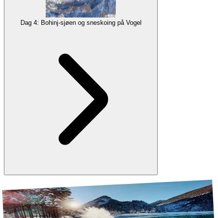
langrenn
. Enten du er en erfaren skikjører eller bare begynner, er
det noe her for alle!
Dag 4: Bohinj-sjøen og sneskoing på Vogel
Avhengig av været, kan du velge den utrolige
hundesledeturen
på
ettermiddagen.
Overnatting
Galleri
Overnatting i Bled
Snøskotur
er en unik opplevelse som lar deg bevege deg hvor som
helst på snøen uten å måtte lage stier, og det føles som om du svever.
Det er perfekt for alle som ønsker å prøve noe nytt, og det er enkelt