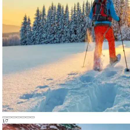
1
/
7