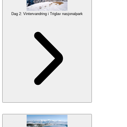
med
nattkjøring med slede
, en av de mest spennende måtene å
oppleve vinteren på.
Dag 2: Vintervandring i Triglav nasjonalpark
Galleri
PokljukaTriglav nasjonalpark
. De frodige furuskogene gir vakker
natur, og området er et flott utgangspunkt for
vintervandringer
opp
mot høyere topper i
Juliske Alper
, samt enklere stier rundt platået.