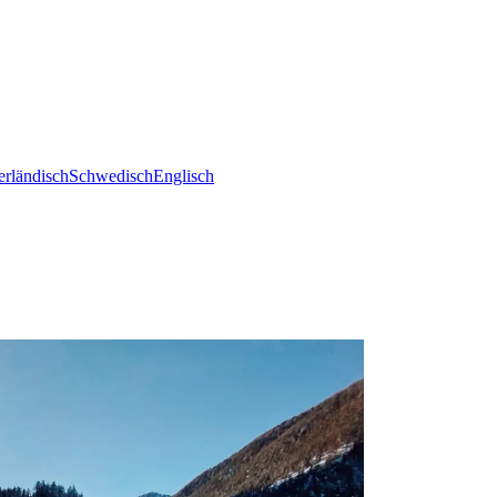
erländisch
Schwedisch
Englisch