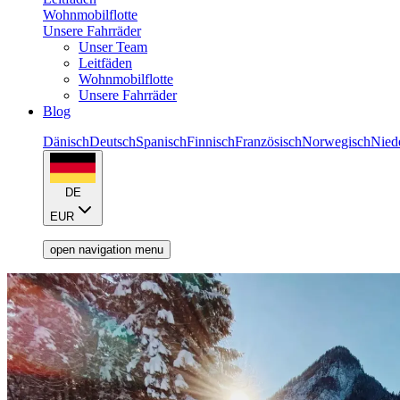
Wohnmobilflotte
Unsere Fahrräder
Unser Team
Leitfäden
Wohnmobilflotte
Unsere Fahrräder
Blog
Dänisch
Deutsch
Spanisch
Finnisch
Französisch
Norwegisch
Nied
DE
EUR
open navigation menu