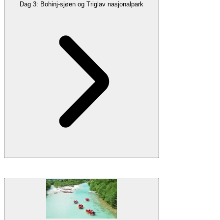
Dag 3: Bohinj-sjøen og Triglav nasjonalpark
Galleri
Overnatting
Overnatting i Ljubljana
En kort kjøretur fra Bled ligger en annen uforglemmelig alpinperle –
Bohinj-sjøen
. Ligger i hjertet av
Juliske Alper
, er Bohinj-sjøen og
omgivelsene et paradis for naturelskere. Området tilbyr utallige
muligheter for å tilbringe tid i den ville
utendørs
: Fotturer, sykling
eller tyngdekraftutfordrende fjellklatring. Ytterligere spenning kan