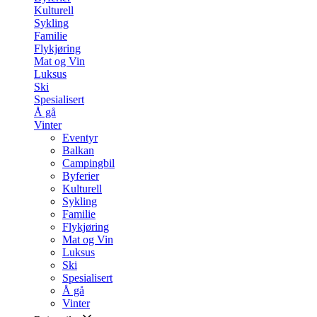
Kulturell
Sykling
Familie
Flykjøring
Mat og Vin
Luksus
Ski
Spesialisert
Å gå
Vinter
Eventyr
Balkan
Campingbil
Byferier
Kulturell
Sykling
Familie
Flykjøring
Mat og Vin
Luksus
Ski
Spesialisert
Å gå
Vinter