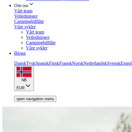
Om oss
Vårt team
Veiledninger
Campingbilflåte
Våre sykler
Vårt team
Veiledninger
Campingbilflåte
Våre sykler
Blogg
Dansk
Tysk
Spansk
Finsk
Fransk
Norsk
Nederlandsk
Svensk
Engel
NB
EUR
open navigation menu