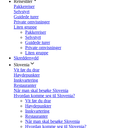
Reisestiler
Pakkereiser
Selvstyrt
Guidede turer
Private omvisninger
Liten gruppe
Pakkereiser
Selvstyrt
Guidede turer
Private omvisninger
Liten gruppe
Skreddersydd
Slovenia
Vit før du drar
Høydepunkter
Innkvartering
Restauranter
Når man skal besøke Slovenia
Hvordan komme seg til Slovenia?
Vit før du drar
Høydepunkter
Innkvartering
Restauranter
Når man skal besøke Slovenia
Hvordan komme seg til Slovenia?