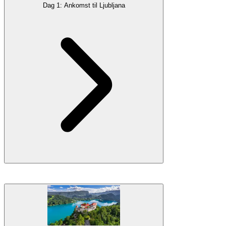
Dag 1: Ankomst til Ljubljana
Ljubljana er blant de hyggeligste og mest praktiske hovedstedene du
noen gang vil besøke.
Severdigheter
er latterlig enkle å få med seg,
ettersom byens høydepunkter er samlet på et relativt lite område, lett
å navigere til fots. Du vil få en smakebit på slovensk
kultur
,
arkitektur
og byliv, før du drar til det nærliggende fjellparadiset i de