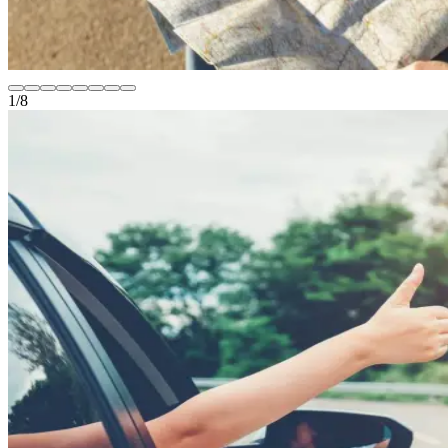
1
/
8