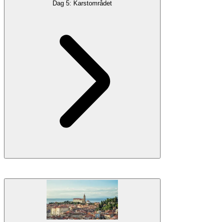
Dag 5: Karstområdet
naturlige fenomener som vil inspirere alle sansene dine.
Galleri
Overnatting
Overnatting i Bohinj
Å forlate Soča-dalen kan høres hjerteskjærende ut, men vær trygg
på at det som kommer neste er rett og slett utenomjordisk. Din
destinasjon på dag fem er en av Sloveniens mest betydningsfulle
regioner –
Karst
, som er mest kjent for sin bemerkelsesverdige
underjordiske
verden. Det er her det topografiske begrepet
karst