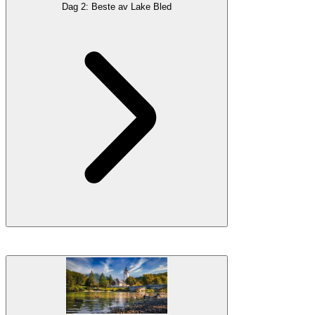
Dag 2: Beste av Lake Bled
juliske alpene.
Galleri
Lake
Bled
, Sloveniens mest ikoniske turistfelle du aldri vil ønske å
rømme fra, er neste stopp på din reise. Fantastiske
utsiktspunkter
,
historiske
landemerker
og naturskjønne fotturer
stier
, dette området
er et perfekt springbrett til den fantastiske villmarken som følger:
Triglav nasjonalpark.