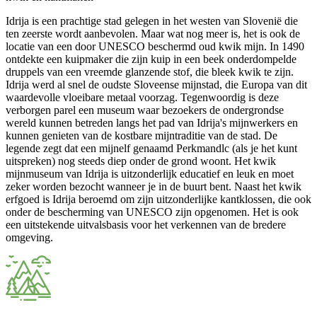
Idrija is een prachtige stad gelegen in het westen van Slovenië die
ten zeerste wordt aanbevolen. Maar wat nog meer is, het is ook de
locatie van een door UNESCO beschermd oud kwik mijn. In 1490
ontdekte een kuipmaker die zijn kuip in een beek onderdompelde
druppels van een vreemde glanzende stof, die bleek kwik te zijn.
Idrija werd al snel de oudste Sloveense mijnstad, die Europa van dit
waardevolle vloeibare metaal voorzag. Tegenwoordig is deze
verborgen parel een museum waar bezoekers de ondergrondse
wereld kunnen betreden langs het pad van Idrija's mijnwerkers en
kunnen genieten van de kostbare mijntraditie van de stad. De
legende zegt dat een mijnelf genaamd Perkmandlc (als je het kunt
uitspreken) nog steeds diep onder de grond woont. Het kwik
mijnmuseum van Idrija is uitzonderlijk educatief en leuk en moet
zeker worden bezocht wanneer je in de buurt bent. Naast het kwik
erfgoed is Idrija beroemd om zijn uitzonderlijke kantklossen, die ook
onder de bescherming van UNESCO zijn opgenomen. Het is ook
een uitstekende uitvalsbasis voor het verkennen van de bredere
omgeving.