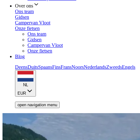
Over ons
Ons team
Gidsen
Campervan Vloot
Onze fietsen
Ons team
Gidsen
Campervan Vloot
Onze fietsen
Blog
Deens
Duits
Spaans
Fins
Frans
Noors
Nederlands
Zweeds
Engels
NL
EUR
open navigation menu