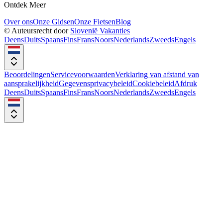
Ontdek Meer
Over ons
Onze Gidsen
Onze Fietsen
Blog
© Auteursrecht door
Slovenië Vakanties
Deens
Duits
Spaans
Fins
Frans
Noors
Nederlands
Zweeds
Engels
Beoordelingen
Servicevoorwaarden
Verklaring van afstand van
aansprakelijkheid
Gegevensprivacybeleid
Cookiebeleid
Afdruk
Deens
Duits
Spaans
Fins
Frans
Noors
Nederlands
Zweeds
Engels