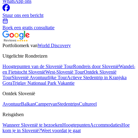
WhatsApp ons
Stuur ons een bericht
Boek een gratis consultatie
Portfoliomerk van
World Discovery
Uitgelichte Rondreizen
Hoogtepunten van de Slovenië Tour
Rondreis door Slovenië
Wandel-
en Fietstocht Slovenië
West-Slovenië Tour
Ontdek Slovenië
Tour
Slovenië Avontuurlijke Tour
Actieve Stedentrip in Kranjska
Gora
Triglav Nationaal Park Vakantie
Ontdek Slovenië
Avontuur
Balkan
Campervan
Stedentrips
Cultureel
Reisgidsen
Wanneer Slovenië te bezoeken
Hoogtepunten
Accommodaties
Hoe
kom je in Slovenië?
Weet voordat je gaat