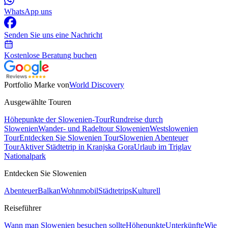
WhatsApp uns
Senden Sie uns eine Nachricht
Kostenlose Beratung buchen
Portfolio Marke von
World Discovery
Ausgewählte Touren
Höhepunkte der Slowenien-Tour
Rundreise durch
Slowenien
Wander- und Radeltour Slowenien
Westslowenien
Tour
Entdecken Sie Slowenien Tour
Slowenien Abenteuer
Tour
Aktiver Städtetrip in Kranjska Gora
Urlaub im Triglav
Nationalpark
Entdecken Sie Slowenien
Abenteuer
Balkan
Wohnmobil
Städtetrips
Kulturell
Reiseführer
Wann man Slowenien besuchen sollte
Höhepunkte
Unterkünfte
Wie