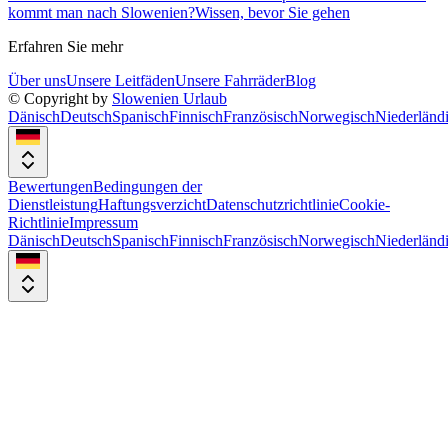
kommt man nach Slowenien?
Wissen, bevor Sie gehen
Erfahren Sie mehr
Über uns
Unsere Leitfäden
Unsere Fahrräder
Blog
© Copyright by
Slowenien Urlaub
Dänisch
Deutsch
Spanisch
Finnisch
Französisch
Norwegisch
Niederländ
Bewertungen
Bedingungen der
Dienstleistung
Haftungsverzicht
Datenschutzrichtlinie
Cookie-
Richtlinie
Impressum
Dänisch
Deutsch
Spanisch
Finnisch
Französisch
Norwegisch
Niederländ