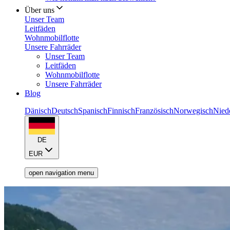
Über uns
Unser Team
Leitfäden
Wohnmobilflotte
Unsere Fahrräder
Unser Team
Leitfäden
Wohnmobilflotte
Unsere Fahrräder
Blog
Dänisch
Deutsch
Spanisch
Finnisch
Französisch
Norwegisch
Nied
DE
EUR
open navigation menu