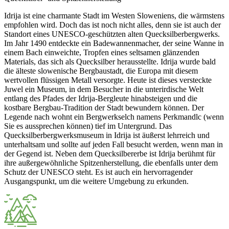
Idrija ist eine charmante Stadt im Westen Sloweniens, die wärmstens
empfohlen wird. Doch das ist noch nicht alles, denn sie ist auch der
Standort eines UNESCO-geschützten alten Quecksilberbergwerks.
Im Jahr 1490 entdeckte ein Badewannenmacher, der seine Wanne in
einem Bach einweichte, Tropfen eines seltsamen glänzenden
Materials, das sich als Quecksilber herausstellte. Idrija wurde bald
die älteste slowenische Bergbaustadt, die Europa mit diesem
wertvollen flüssigen Metall versorgte. Heute ist dieses versteckte
Juwel ein Museum, in dem Besucher in die unterirdische Welt
entlang des Pfades der Idrija-Bergleute hinabsteigen und die
kostbare Bergbau-Tradition der Stadt bewundern können. Der
Legende nach wohnt ein Bergwerkselch namens Perkmandlc (wenn
Sie es aussprechen können) tief im Untergrund. Das
Quecksilberbergwerksmuseum in Idrija ist äußerst lehrreich und
unterhaltsam und sollte auf jeden Fall besucht werden, wenn man in
der Gegend ist. Neben dem Quecksilbererbe ist Idrija berühmt für
ihre außergewöhnliche Spitzenherstellung, die ebenfalls unter dem
Schutz der UNESCO steht. Es ist auch ein hervorragender
Ausgangspunkt, um die weitere Umgebung zu erkunden.