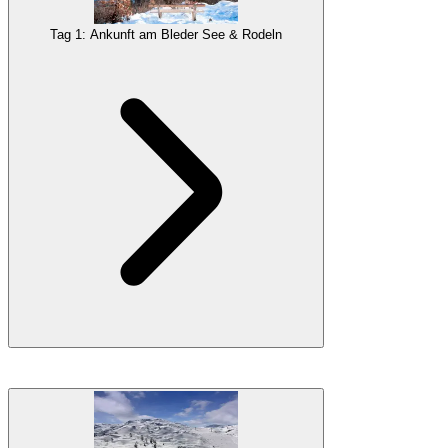
Tag 1: Ankunft am Bleder See & Rodeln
Setzen Sie sich in der Nähe des
Bledsees
, der in Sloweniens
Julischen Alpen
liegt. Dieses charmante Resort in malerischer
Umgebung bietet atemberaubende Ausblicke auf schneebedeckte
Berge. Wir beginnen diesen Abenteuerurlaub mit