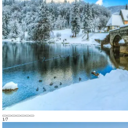
1
/
7