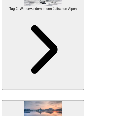
Nachtschlittenfahren – einer der aufregendsten Möglichkeiten, den
Tag 2: Winterwandern in den Julischen Alpen
Winter zu erleben.
Galerie
Bled liegt an der Schwelle der
Julischen Alpen
, dem größten und
bekanntesten Gebirgszug Sloweniens. Eine geführte Wanderung in
diesem Winterwunderland wird sicherlich ein Vergnügen sein. Ihr
Guide wird die
Wanderung
an die Wetterbedingungen und Ihre