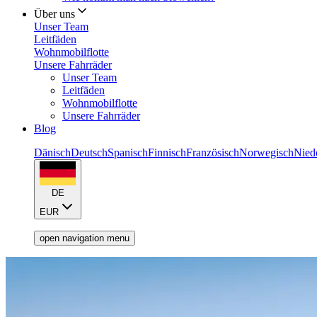
Über uns
Unser Team
Leitfäden
Wohnmobilflotte
Unsere Fahrräder
Unser Team
Leitfäden
Wohnmobilflotte
Unsere Fahrräder
Blog
Dänisch
Deutsch
Spanisch
Finnisch
Französisch
Norwegisch
Nied
DE
EUR
open navigation menu